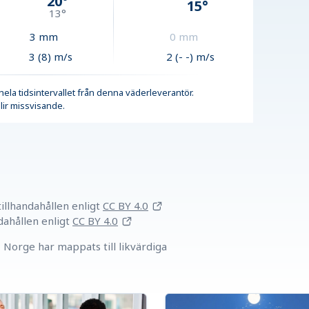
20
°
15
°
13
°
3
mm
0
mm
3 (8) m/s
2 (- -) m/s
r hela tidsintervallet från denna väderleverantör.
lir missvisande.
llhandahållen
enligt
CC BY 4.0
dahållen
enligt
CC BY 4.0
Norge har mappats till likvärdiga