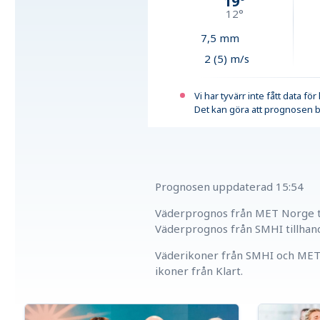
19
°
12
°
7,5
mm
2 (5) m/s
Vi har tyvärr inte fått data fö
Det kan göra att prognosen b
Prognosen uppdaterad
15:54
Väderprognos från MET Norge ti
Väderprognos från SMHI tillhan
Väderikoner från SMHI och MET 
ikoner från Klart.