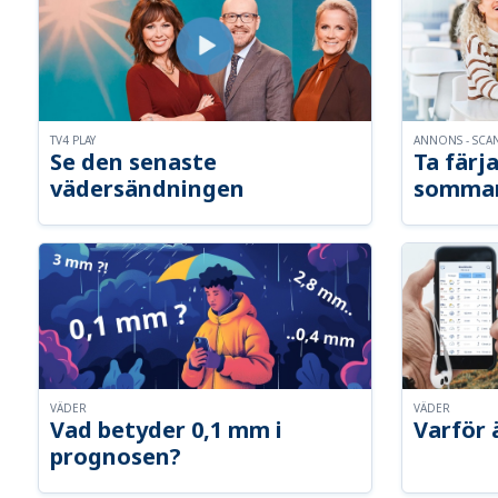
TV4 PLAY
ANNONS - SCA
Se den senaste
Ta färja
vädersändningen
somma
VÄDER
VÄDER
Vad betyder 0,1 mm i
Varför 
prognosen?