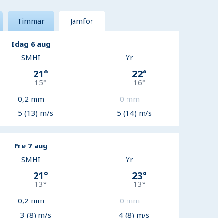
Timmar
Jämför
Idag 6 aug
SMHI
Yr
21
°
22
°
15
°
16
°
0,2
mm
0
mm
5 (13) m/s
5 (14) m/s
Fre 7 aug
SMHI
Yr
21
°
23
°
13
°
13
°
0,2
mm
0
mm
3 (8) m/s
4 (8) m/s