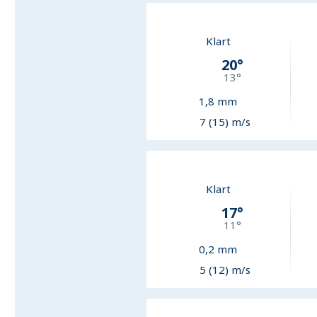
Klart
20
°
13
°
1,8
mm
7 (15) m/s
Klart
17
°
11
°
0,2
mm
5 (12) m/s