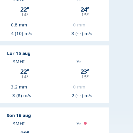
22
°
24
°
14
°
15
°
0,8
mm
0
mm
4 (10) m/s
3 (- -) m/s
Lör 15 aug
SMHI
Yr
22
°
23
°
14
°
15
°
3,2
mm
0
mm
3 (8) m/s
2 (- -) m/s
Sön 16 aug
SMHI
Yr