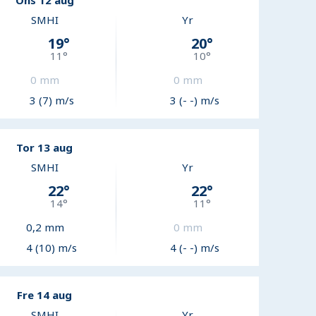
Ons 12 aug
SMHI
Yr
19
°
20
°
11
°
10
°
0
mm
0
mm
3 (7) m/s
3 (- -) m/s
Tor 13 aug
SMHI
Yr
22
°
22
°
14
°
11
°
0,2
mm
0
mm
4 (10) m/s
4 (- -) m/s
Fre 14 aug
SMHI
Yr