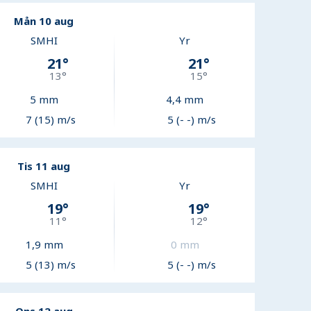
Mån 10 aug
SMHI
Yr
21
°
21
°
13
°
15
°
5
mm
4,4
mm
7 (15) m/s
5 (- -) m/s
Tis 11 aug
SMHI
Yr
19
°
19
°
11
°
12
°
1,9
mm
0
mm
5 (13) m/s
5 (- -) m/s