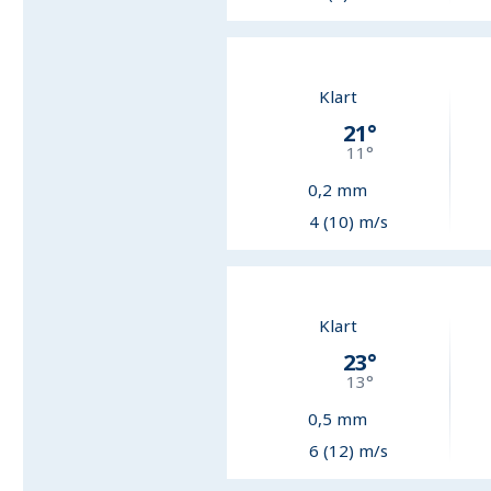
Klart
21
°
11
°
0,2
mm
4 (10) m/s
Klart
23
°
13
°
0,5
mm
6 (12) m/s