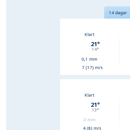
14 dagar
Klart
21
°
14
°
0,1
mm
7 (17) m/s
Klart
21
°
13
°
0
mm
4 (8) m/s