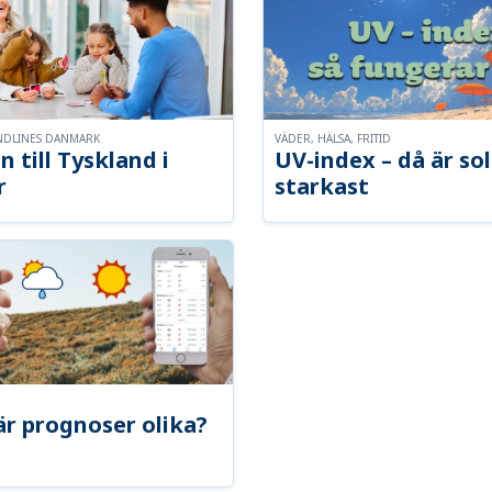
NDLINES DANMARK
VÄDER, HÄLSA, FRITID
n till Tyskland i
UV-index – då är so
r
starkast
är prognoser olika?