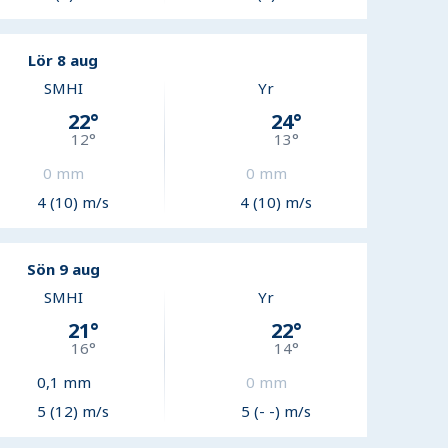
Lör 8 aug
SMHI
Yr
22
°
24
°
12
°
13
°
0
mm
0
mm
4 (10) m/s
4 (10) m/s
Sön 9 aug
SMHI
Yr
21
°
22
°
16
°
14
°
0,1
mm
0
mm
5 (12) m/s
5 (- -) m/s