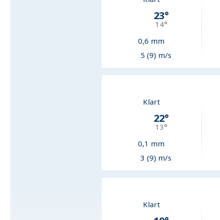
23
°
14
°
0,6
mm
5 (9) m/s
Klart
22
°
13
°
0,1
mm
3 (9) m/s
Klart