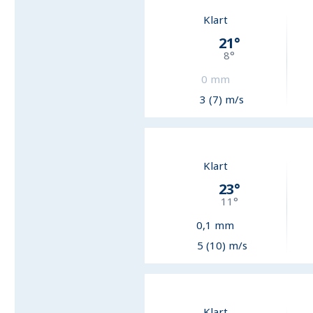
Klart
21
°
8
°
0
mm
3 (7) m/s
Klart
23
°
11
°
0,1
mm
5 (10) m/s
Klart