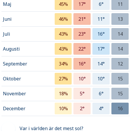
Maj
45%
17°
6°
11
Juni
46%
21°
11°
13
Juli
43%
23°
16°
14
Augusti
43%
22°
17°
14
September
34%
16°
14°
12
Oktober
27%
10°
10°
15
November
18%
5°
6°
15
December
10%
2°
4°
16
Var i världen är det mest sol?