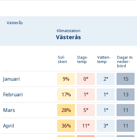
Västerås
Klimatstation
Västerås
Sol-
Dags-
Vatten-
Dagar m.
sken
temp
temp
neder­
börd
Januari
9%
0°
2°
15
Februari
17%
1°
1°
13
Mars
28%
5°
1°
11
April
36%
11°
3°
11