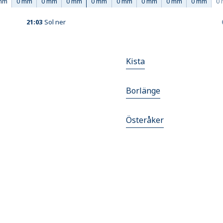
mm
0 mm
0 mm
0 mm
0 mm
0 mm
0 mm
0 mm
0 mm
0
21:03
Sol ner
Kista
Borlänge
Österåker