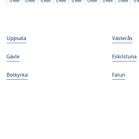
0 mm
0 mm
0 mm
0 mm
0 mm
0 mm
0 mm
0 mm
0 
Uppsala
Västerås
Gävle
Eskilstuna
Botkyrka
Falun