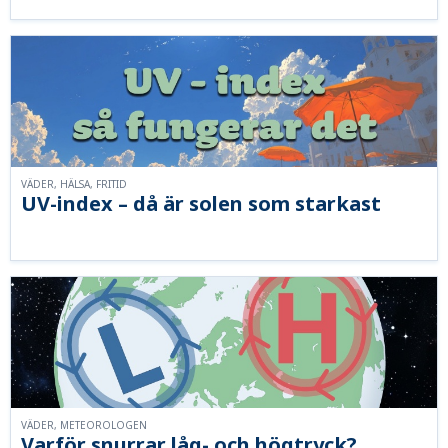
VÄDER, HÄLSA, FRITID
UV-index – då är solen som starkast
VÄDER, METEOROLOGEN
Varför snurrar låg- och högtryck?