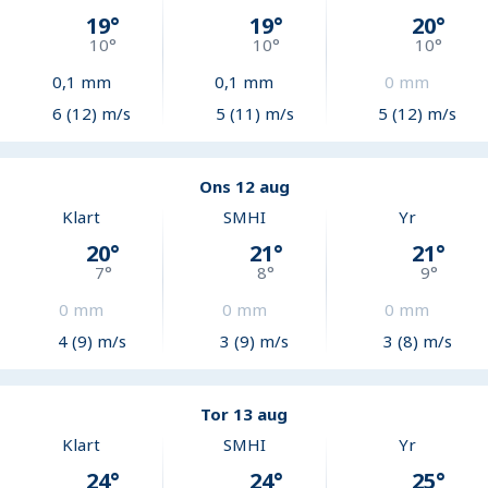
19
°
19
°
20
°
10
°
10
°
10
°
0,1
mm
0,1
mm
0
mm
6 (12) m/s
5 (11) m/s
5 (12) m/s
Ons 12 aug
Klart
SMHI
Yr
20
°
21
°
21
°
7
°
8
°
9
°
0
mm
0
mm
0
mm
4 (9) m/s
3 (9) m/s
3 (8) m/s
Tor 13 aug
Klart
SMHI
Yr
24
°
24
°
25
°