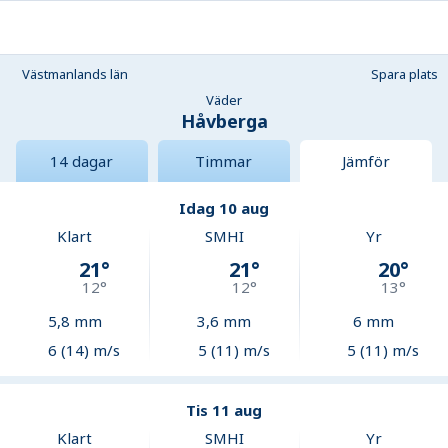
Västmanlands län
Spara plats
Väder
Håvberga
14 dagar
Timmar
Jämför
Idag 10 aug
Klart
SMHI
Yr
21
°
21
°
20
°
12
°
12
°
13
°
5,8
mm
3,6
mm
6
mm
6 (14) m/s
5 (11) m/s
5 (11) m/s
Tis 11 aug
Klart
SMHI
Yr