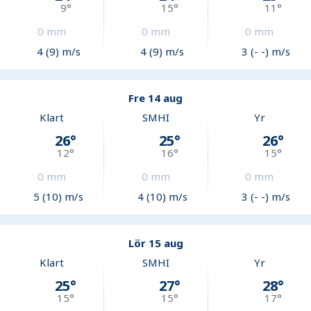
9
°
15
°
11
°
0
mm
0
mm
0
mm
4 (9) m/s
4 (9) m/s
3 (- -) m/s
Fre 14 aug
Klart
SMHI
Yr
26
°
25
°
26
°
12
°
16
°
15
°
0
mm
0
mm
0
mm
5 (10) m/s
4 (10) m/s
3 (- -) m/s
Lör 15 aug
Klart
SMHI
Yr
25
°
27
°
28
°
15
°
15
°
17
°