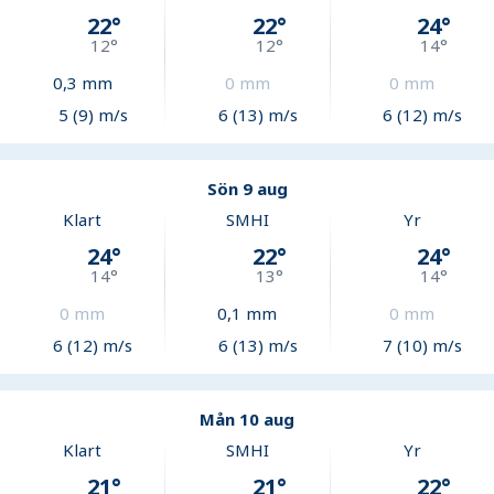
22
°
22
°
24
°
12
°
12
°
14
°
0,3
mm
0
mm
0
mm
5 (9) m/s
6 (13) m/s
6 (12) m/s
Sön 9 aug
Klart
SMHI
Yr
24
°
22
°
24
°
14
°
13
°
14
°
0
mm
0,1
mm
0
mm
6 (12) m/s
6 (13) m/s
7 (10) m/s
Mån 10 aug
Klart
SMHI
Yr
21
°
21
°
22
°