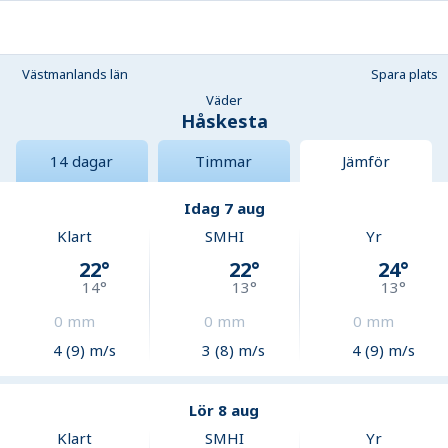
Västmanlands län
Spara plats
Väder
Håskesta
14 dagar
Timmar
Jämför
Idag 7 aug
Klart
SMHI
Yr
22
°
22
°
24
°
14
°
13
°
13
°
0
mm
0
mm
0
mm
4 (9) m/s
3 (8) m/s
4 (9) m/s
Lör 8 aug
Klart
SMHI
Yr