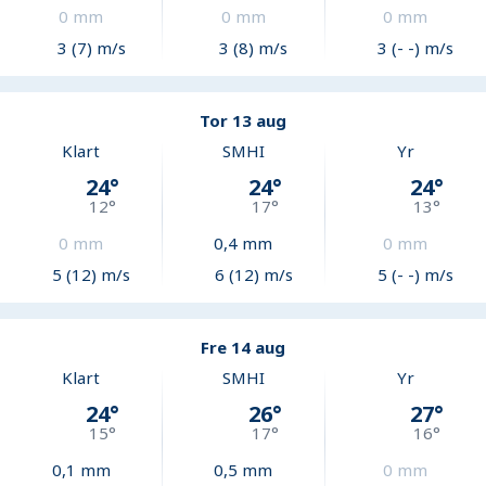
0
mm
0
mm
0
mm
3 (7) m/s
3 (8) m/s
3 (- -) m/s
Tor 13 aug
Klart
SMHI
Yr
24
°
24
°
24
°
12
°
17
°
13
°
0
mm
0,4
mm
0
mm
5 (12) m/s
6 (12) m/s
5 (- -) m/s
Fre 14 aug
Klart
SMHI
Yr
24
°
26
°
27
°
15
°
17
°
16
°
0,1
mm
0,5
mm
0
mm