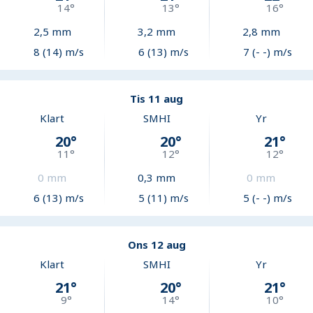
14
°
13
°
16
°
2,5
mm
3,2
mm
2,8
mm
8 (14) m/s
6 (13) m/s
7 (- -) m/s
Tis 11 aug
Klart
SMHI
Yr
20
°
20
°
21
°
11
°
12
°
12
°
0
mm
0,3
mm
0
mm
6 (13) m/s
5 (11) m/s
5 (- -) m/s
Ons 12 aug
Klart
SMHI
Yr
21
°
20
°
21
°
9
°
14
°
10
°