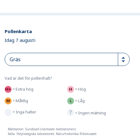
Pollenkarta
Idag 7 augusti
Vad är det för pollenhalt?
=
Extra hög
=
Hög
=
Måttlig
=
Låg
=
Inga halter
=
Ingen mätning
Mätstation: Sundsvall (närmaste mätstationen)
Källa: Palynologiska laboratoriet, Naturhistoriska Riksmuseet