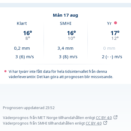
Mån 17 aug
Klart
SMHI
Yr
16
°
16
°
17
°
8
°
10
°
12
°
0,2
mm
3,4
mm
0
mm
3 (6) m/s
3 (8) m/s
2 (- -) m/s
Vi har tyvärr inte fått data för hela tidsintervallet från denna
väderleverantör. Det kan göra att prognosen blir missvisande.
Prognosen uppdaterad
23:52
Väderprognos från MET Norge tillhandahållen
enligt
CC BY 4.0
Väderprognos från SMHI tillhandahållen
enligt
CC BY 4.0