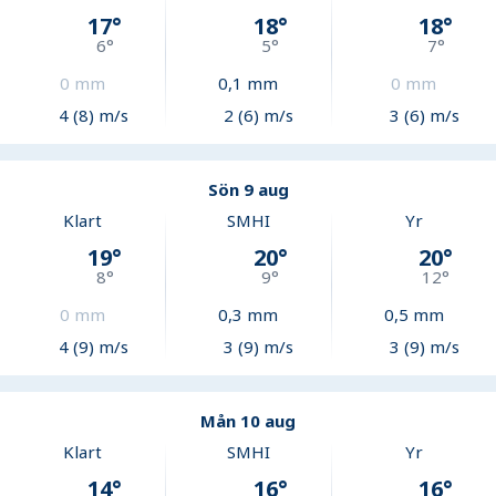
17
°
18
°
18
°
6
°
5
°
7
°
0
mm
0,1
mm
0
mm
4 (8) m/s
2 (6) m/s
3 (6) m/s
Sön 9 aug
Klart
SMHI
Yr
19
°
20
°
20
°
8
°
9
°
12
°
0
mm
0,3
mm
0,5
mm
4 (9) m/s
3 (9) m/s
3 (9) m/s
Mån 10 aug
Klart
SMHI
Yr
14
°
16
°
16
°