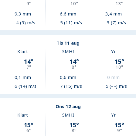
9
°
10
°
13
°
9,3
mm
6,6
mm
3,4
mm
4 (9) m/s
5 (11) m/s
3 (7) m/s
Tis 11 aug
Klart
SMHI
Yr
14
°
14
°
15
°
7
°
8
°
10
°
0,1
mm
0,6
mm
0
mm
6 (14) m/s
7 (15) m/s
5 (- -) m/s
Ons 12 aug
Klart
SMHI
Yr
15
°
15
°
15
°
6
°
8
°
9
°