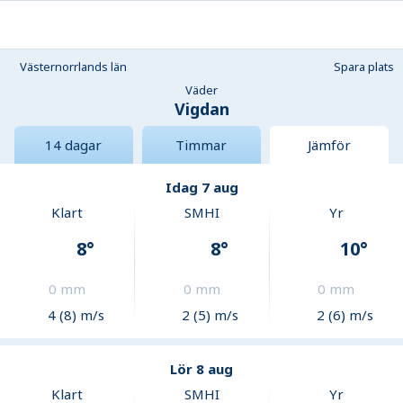
Västernorrlands län
Spara plats
Väder
Vigdan
14 dagar
Timmar
Jämför
Idag 7 aug
Klart
SMHI
Yr
8
°
8
°
10
°
0
mm
0
mm
0
mm
4 (8) m/s
2 (5) m/s
2 (6) m/s
Lör 8 aug
Klart
SMHI
Yr