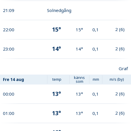
21:09
Solnedgång
15°
2
(
6
)
22:00
15°
0,1
14°
2
(
6
)
23:00
14°
0,1
Graf
känns
Fre
14 aug
temp
mm
m/s (by)
som
13°
2
(
6
)
00:00
13°
0,1
13°
2
(
6
)
01:00
13°
0,1