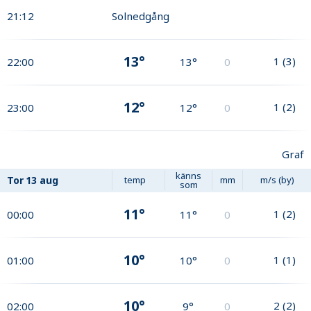
21:12
Solnedgång
13°
1
(
3
)
22:00
13°
0
12°
1
(
2
)
23:00
12°
0
Graf
känns
Tor
13 aug
temp
mm
m/s (by)
som
11°
1
(
2
)
00:00
11°
0
10°
1
(
1
)
01:00
10°
0
10°
2
(
2
)
02:00
9°
0