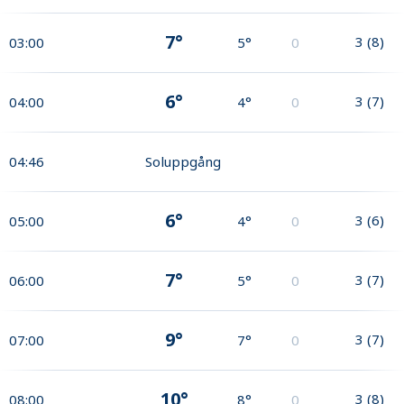
7°
3
(
8
)
03:00
5°
0
6°
3
(
7
)
04:00
4°
0
04:46
Soluppgång
6°
3
(
6
)
05:00
4°
0
7°
3
(
7
)
06:00
5°
0
9°
3
(
7
)
07:00
7°
0
10°
3
(
8
)
08:00
8°
0