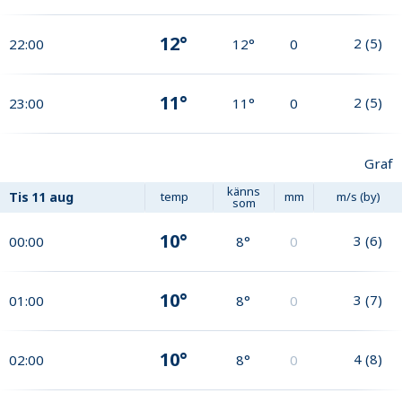
12°
2
(
5
)
22:00
12°
0
11°
2
(
5
)
23:00
11°
0
Graf
känns
Tis
11 aug
temp
mm
m/s (by)
som
10°
3
(
6
)
00:00
8°
0
10°
3
(
7
)
01:00
8°
0
10°
4
(
8
)
02:00
8°
0