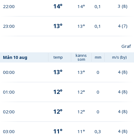
14°
3
(
8
)
22:00
14°
0,1
13°
4
(
7
)
23:00
13°
0,1
Graf
känns
Mån
10 aug
temp
mm
m/s (by)
som
13°
4
(
8
)
00:00
13°
0
12°
4
(
8
)
01:00
12°
0
12°
4
(
8
)
02:00
12°
0
11°
4
(
8
)
03:00
11°
0,3