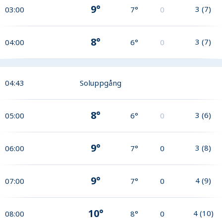
9°
3
(
7
)
03:00
7°
0
8°
3
(
7
)
04:00
6°
0
04:43
Soluppgång
8°
3
(
6
)
05:00
6°
0
9°
3
(
8
)
06:00
7°
0
9°
4
(
9
)
07:00
7°
0
10°
4
(
10
)
08:00
8°
0