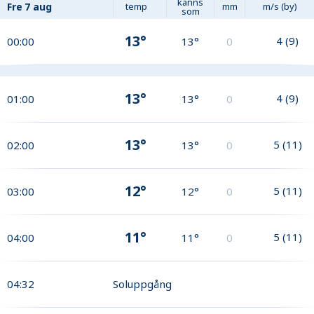
känns
Fre
7 aug
temp
mm
m/s (by)
som
13°
4
(
9
)
00:00
13°
0
13°
4
(
9
)
01:00
13°
0
13°
5
(
11
)
02:00
13°
0
12°
5
(
11
)
03:00
12°
0
11°
5
(
11
)
04:00
11°
0
04:32
Soluppgång