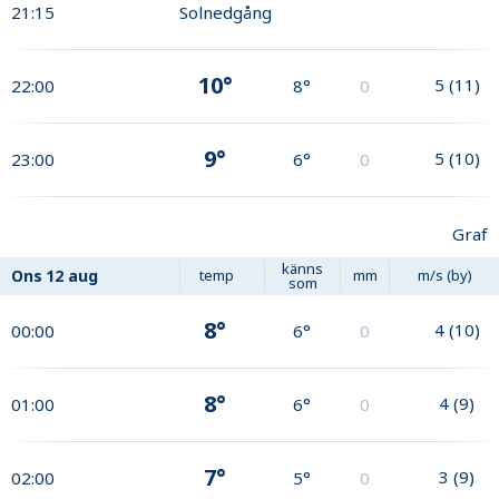
21:15
Solnedgång
10°
5
(
11
)
22:00
8°
0
9°
5
(
10
)
23:00
6°
0
Graf
känns
Ons
12 aug
temp
mm
m/s (by)
som
8°
4
(
10
)
00:00
6°
0
8°
4
(
9
)
01:00
6°
0
7°
3
(
9
)
02:00
5°
0