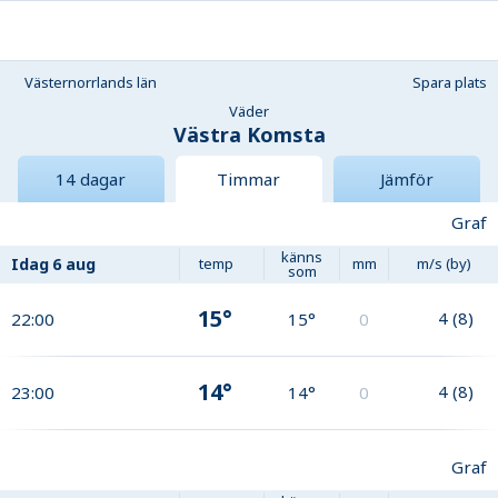
Västernorrlands län
Spara plats
Väder
Västra Komsta
14 dagar
Timmar
Jämför
Graf
känns
Idag
6 aug
temp
mm
m/s (by)
som
15°
4
(
8
)
22:00
15°
0
14°
4
(
8
)
23:00
14°
0
Graf