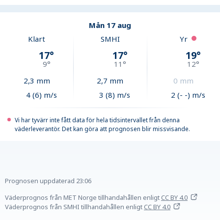
Mån 17 aug
Klart
SMHI
Yr
17
°
17
°
19
°
9
°
11
°
12
°
2,3
mm
2,7
mm
0
mm
4 (6) m/s
3 (8) m/s
2 (- -) m/s
Vi har tyvärr inte fått data för hela tidsintervallet från denna
väderleverantör. Det kan göra att prognosen blir missvisande.
Prognosen uppdaterad
23:06
Väderprognos från MET Norge tillhandahållen
enligt
CC BY 4.0
Väderprognos från SMHI tillhandahållen
enligt
CC BY 4.0