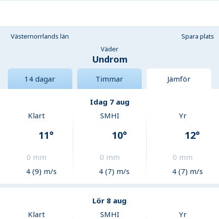
Västernorrlands län
Spara plats
Väder
Undrom
14 dagar
Timmar
Jämför
Idag 7 aug
Klart
SMHI
Yr
11
°
10
°
12
°
0
mm
0
mm
0
mm
4 (9) m/s
4 (7) m/s
4 (7) m/s
Lör 8 aug
Klart
SMHI
Yr