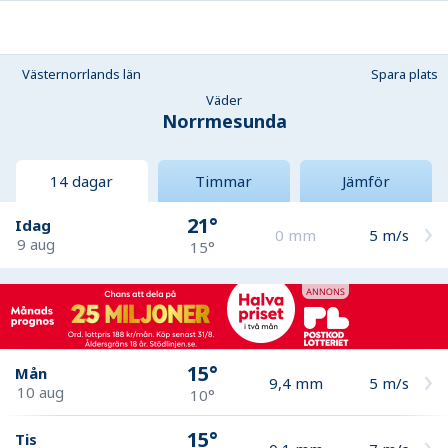
Västernorrlands län
Spara plats
Väder
Norrmesunda
14 dagar
Timmar
Jämför
21°
Idag
0
mm
5
m/s
9 aug
15°
15°
Mån
9,4
mm
5
m/s
10 aug
10°
15°
Tis