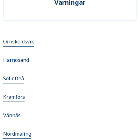
Varningar
Örnsköldsvik
Härnösand
Sollefteå
Kramfors
Vännäs
Nordmaling