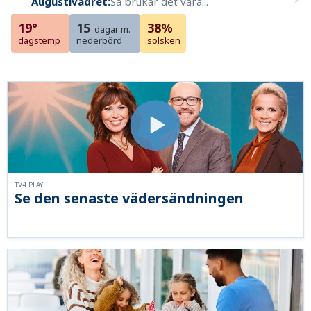
Augustivädret:
Så brukar det vara...
19°
15
38%
dagar m.
dagstemp
nederbörd
solsken
TV4 PLAY
Se den senaste vädersändningen