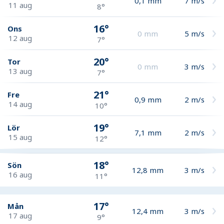
0,1
mm
7
m/s
11 aug
8°
16°
Ons
0
mm
5
m/s
12 aug
7°
20°
Tor
0
mm
3
m/s
13 aug
7°
21°
Fre
0,9
mm
2
m/s
14 aug
10°
19°
Lör
7,1
mm
2
m/s
15 aug
12°
18°
Sön
12,8
mm
3
m/s
16 aug
11°
17°
Mån
12,4
mm
3
m/s
17 aug
9°