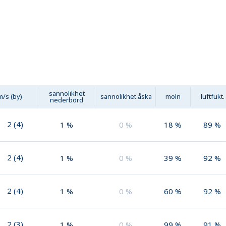
sannolikhet
m/s (by)
sannolikhet åska
moln
luftfukt.
nederbörd
2
(
4
)
1
%
0
%
18
%
89
%
2
(
4
)
1
%
0
%
39
%
92
%
2
(
4
)
1
%
0
%
60
%
92
%
2
(
3
)
1
%
0
%
99
%
91
%