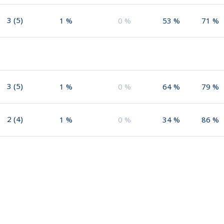
3
(
5
)
1
%
0
%
53
%
71
%
3
(
5
)
1
%
0
%
64
%
79
%
2
(
4
)
1
%
0
%
34
%
86
%