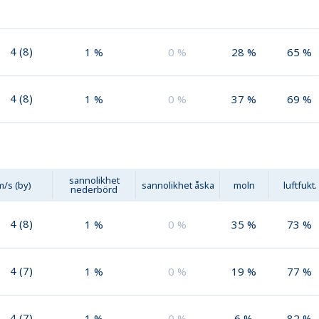
4
(
8
)
1
%
0
%
28
%
65
%
4
(
8
)
1
%
0
%
37
%
69
%
sannolikhet
m/s (by)
sannolikhet åska
moln
luftfukt.
nederbörd
4
(
8
)
1
%
0
%
35
%
73
%
4
(
7
)
1
%
0
%
19
%
77
%
4
(
7
)
1
%
0
%
6
%
82
%