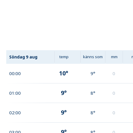
Söndag
9 aug
temp
känns som
mm
10°
00:00
9°
0
9°
01:00
8°
0
9°
02:00
8°
0
9°
03:00
8°
0