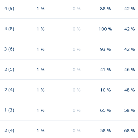
4
(
9
)
1
%
0
%
88
%
42
%
4
(
8
)
1
%
0
%
100
%
42
%
3
(
6
)
1
%
0
%
93
%
42
%
2
(
5
)
1
%
0
%
41
%
46
%
2
(
4
)
1
%
0
%
10
%
48
%
1
(
3
)
1
%
0
%
65
%
58
%
2
(
4
)
1
%
0
%
58
%
68
%