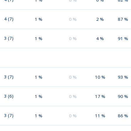
4
(
7
)
1
%
0
%
2
%
87
%
3
(
7
)
1
%
0
%
4
%
91
%
3
(
7
)
1
%
0
%
10
%
93
%
3
(
6
)
1
%
0
%
17
%
90
%
3
(
7
)
1
%
0
%
11
%
86
%