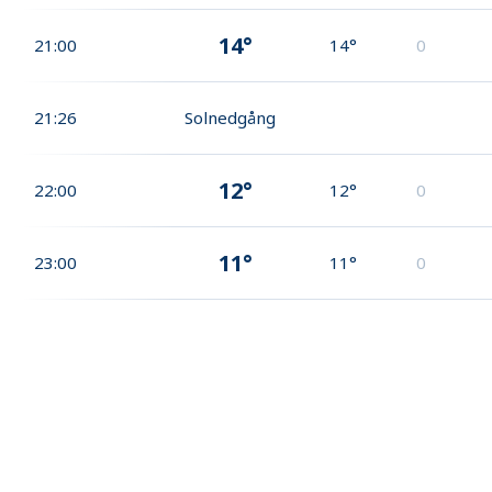
14°
21:00
14°
0
21:26
Solnedgång
12°
22:00
12°
0
11°
23:00
11°
0