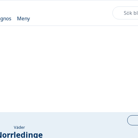
ognos
Meny
Väder
Norrledinge