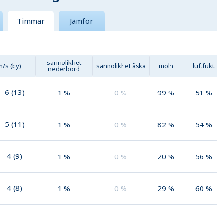
Timmar
Jämför
sannolikhet
m/s (by)
sannolikhet åska
moln
luftfukt.
nederbörd
6
(
13
)
1
%
0
%
99
%
51
%
5
(
11
)
1
%
0
%
82
%
54
%
4
(
9
)
1
%
0
%
20
%
56
%
4
(
8
)
1
%
0
%
29
%
60
%