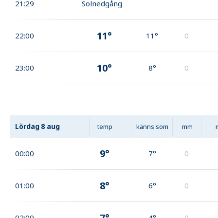
21:29
Solnedgång
11°
22:00
11°
0
10°
23:00
8°
0
Lördag
8 aug
temp
känns som
mm
9°
00:00
7°
0
8°
01:00
6°
0
7°
02:00
4°
0