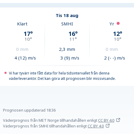
Tis 18 aug
Klart
SMHI
Yr
17
°
16
°
12
°
10
°
11
°
10
°
0
mm
2,3
mm
0
mm
4 (12) m/s
3 (9) m/s
2 (- -) m/s
Vi har tyvärr inte fått data för hela tidsintervallet från denna
väderleverantör. Det kan göra att prognosen blir missvisande.
Prognosen uppdaterad
18:36
Väderprognos från MET Norge tillhandahållen
enligt
CC BY 4.0
Väderprognos från SMHI tillhandahållen
enligt
CC BY 4.0