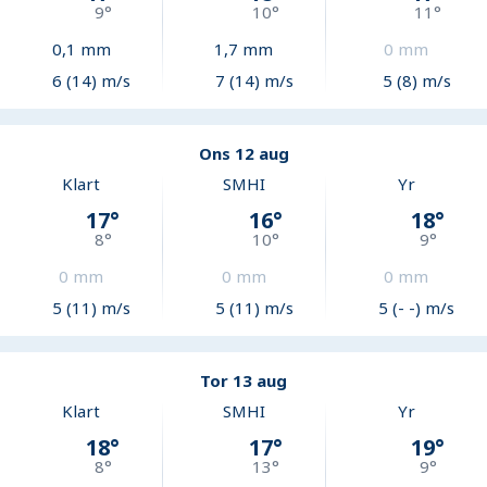
9
°
10
°
11
°
0,1
mm
1,7
mm
0
mm
6 (14) m/s
7 (14) m/s
5 (8) m/s
Ons 12 aug
Klart
SMHI
Yr
17
°
16
°
18
°
8
°
10
°
9
°
0
mm
0
mm
0
mm
5 (11) m/s
5 (11) m/s
5 (- -) m/s
Tor 13 aug
Klart
SMHI
Yr
18
°
17
°
19
°
8
°
13
°
9
°