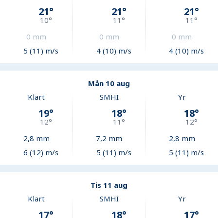
21
°
21
°
21
°
10
°
11
°
11
°
0
mm
0
mm
0
mm
5 (11) m/s
4 (10) m/s
4 (10) m/s
Mån 10 aug
Klart
SMHI
Yr
19
°
18
°
18
°
12
°
11
°
12
°
2,8
mm
7,2
mm
2,8
mm
6 (12) m/s
5 (11) m/s
5 (11) m/s
Tis 11 aug
Klart
SMHI
Yr
17
°
18
°
17
°