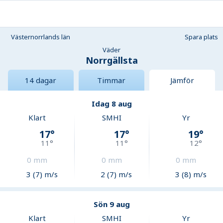
Västernorrlands län
Spara plats
Väder
Norrgällsta
14 dagar
Timmar
Jämför
Idag 8 aug
Klart
SMHI
Yr
17
°
17
°
19
°
11
°
11
°
12
°
0
mm
0
mm
0
mm
3 (7) m/s
2 (7) m/s
3 (8) m/s
Sön 9 aug
Klart
SMHI
Yr