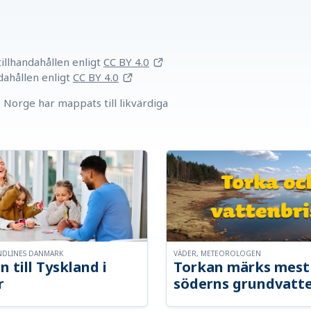
llhandahållen
enligt
CC BY 4.0
dahållen
enligt
CC BY 4.0
Norge har mappats till likvärdiga
NDLINES DANMARK
VÄDER, METEOROLOGEN
n till Tyskland i
Torkan märks mest 
r
söderns grundvatt