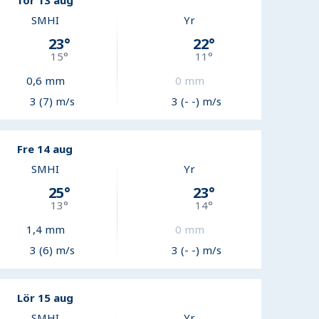
Tor 13 aug
SMHI
Yr
23
°
22
°
15
°
11
°
0,6
mm
0
mm
3 (7) m/s
3 (- -) m/s
Fre 14 aug
SMHI
Yr
25
°
23
°
13
°
14
°
1,4
mm
0
mm
3 (6) m/s
3 (- -) m/s
Lör 15 aug
SMHI
Yr