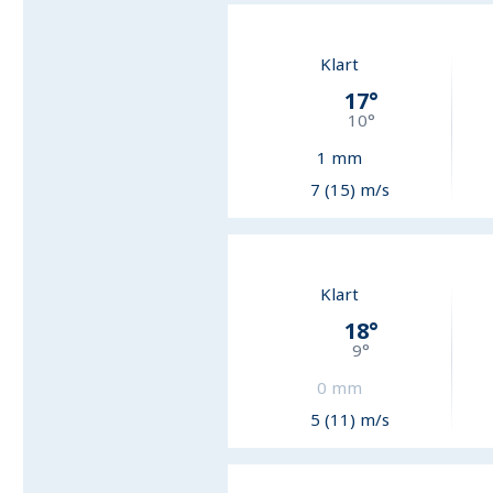
Klart
17
°
10
°
1
mm
7 (15) m/s
Klart
18
°
9
°
0
mm
5 (11) m/s