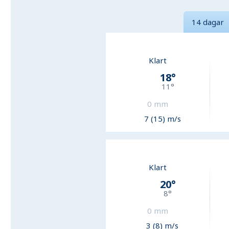
14 dagar
Klart
18
°
11
°
0
mm
7 (15) m/s
Klart
20
°
8
°
0
mm
3 (8) m/s