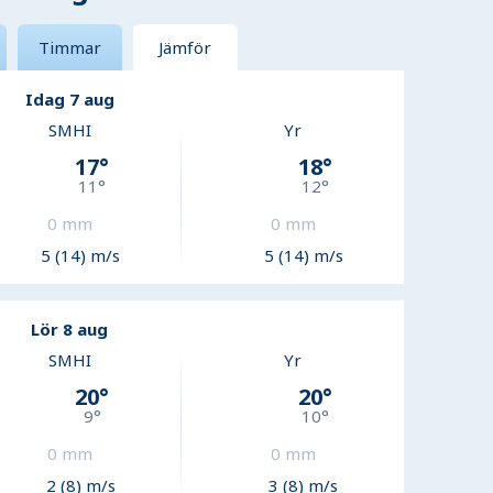
Timmar
Jämför
Idag 7 aug
SMHI
Yr
17
°
18
°
11
°
12
°
0
mm
0
mm
5 (14) m/s
5 (14) m/s
Lör 8 aug
SMHI
Yr
20
°
20
°
9
°
10
°
0
mm
0
mm
2 (8) m/s
3 (8) m/s