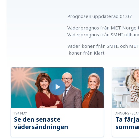
Prognosen uppdaterad
01:07
Väderprognos från MET Norge ti
Väderprognos från SMHI tillhan
Väderikoner från SMHI och MET 
ikoner från Klart.
TV4 PLAY
ANNONS - SCA
Se den senaste
Ta färja
vädersändningen
somma