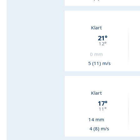
Klart
21
°
12
°
0
mm
5 (11) m/s
Klart
17
°
11
°
14
mm
4 (8) m/s