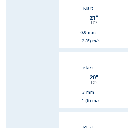
Klart
21
°
10
°
0,9
mm
2 (6) m/s
Klart
20
°
12
°
3
mm
1 (6) m/s
Klart