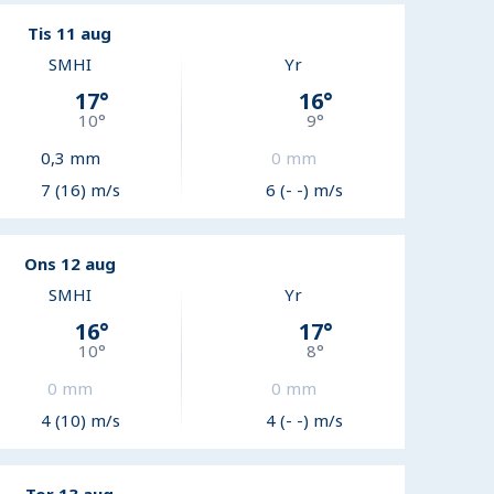
Tis 11 aug
SMHI
Yr
17
°
16
°
10
°
9
°
0,3
mm
0
mm
7 (16) m/s
6 (- -) m/s
Ons 12 aug
SMHI
Yr
16
°
17
°
10
°
8
°
0
mm
0
mm
4 (10) m/s
4 (- -) m/s