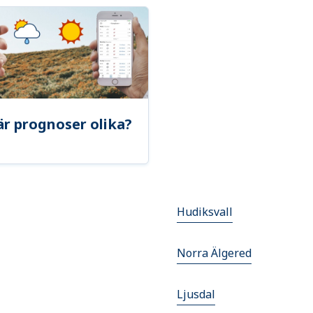
är prognoser olika?
Hudiksvall
Norra Älgered
Ljusdal