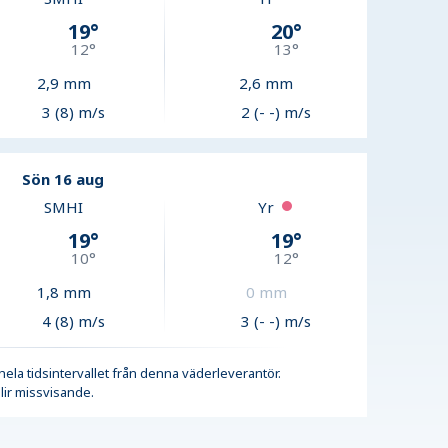
19
°
20
°
12
°
13
°
2,9
mm
2,6
mm
3 (8) m/s
2 (- -) m/s
Sön 16 aug
SMHI
Yr
19
°
19
°
10
°
12
°
1,8
mm
0
mm
4 (8) m/s
3 (- -) m/s
r hela tidsintervallet från denna väderleverantör.
lir missvisande.