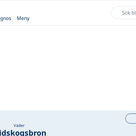
ognos
Meny
Väder
idskogsbron