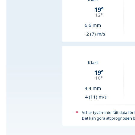
19
°
12
°
6,6
mm
2 (7) m/s
Klart
19
°
10
°
4,4
mm
4 (11) m/s
Vi har tyvärr inte fått data fö
Det kan göra att prognosen b