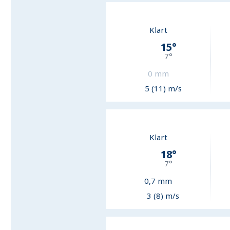
Klart
15
°
7
°
0
mm
5 (11) m/s
Klart
18
°
7
°
0,7
mm
3 (8) m/s