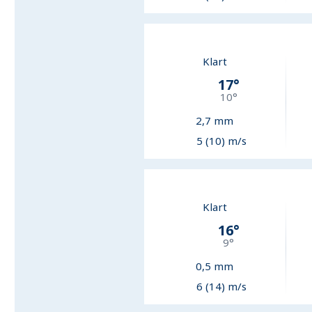
Klart
17
°
10
°
2,7
mm
5 (10) m/s
Klart
16
°
9
°
0,5
mm
6 (14) m/s