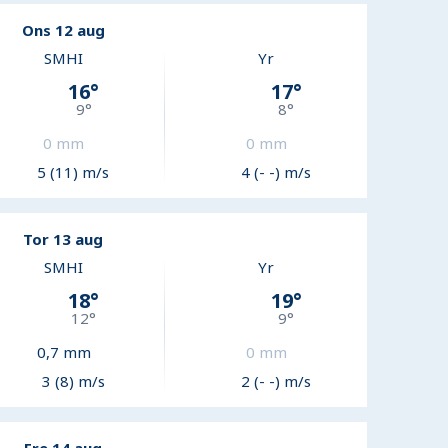
Ons 12 aug
SMHI
Yr
16
°
17
°
9
°
8
°
0
mm
0
mm
5 (11) m/s
4 (- -) m/s
Tor 13 aug
SMHI
Yr
18
°
19
°
12
°
9
°
0,7
mm
0
mm
3 (8) m/s
2 (- -) m/s