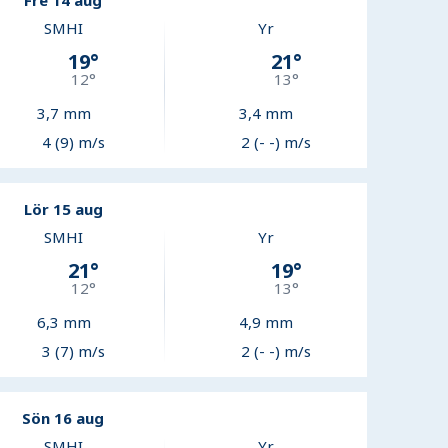
Fre 14 aug
SMHI
Yr
19
°
21
°
12
°
13
°
3,7
mm
3,4
mm
4 (9) m/s
2 (- -) m/s
Lör 15 aug
SMHI
Yr
21
°
19
°
12
°
13
°
6,3
mm
4,9
mm
3 (7) m/s
2 (- -) m/s
Sön 16 aug
SMHI
Yr