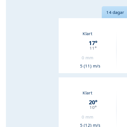
14 dagar
Klart
17
°
11
°
0
mm
5 (11) m/s
Klart
20
°
10
°
0
mm
5 (12) m/s