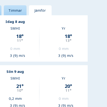
Timmar
Jämför
Idag 8 aug
SMHI
Yr
18
°
18
°
11
°
13
°
0
mm
0
mm
3 (9) m/s
3 (9) m/s
Sön 9 aug
SMHI
Yr
21
°
20
°
10
°
11
°
0,2
mm
0
mm
3 (9) m/s
3 (9) m/s