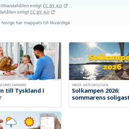
llhandahållen
enligt
CC BY 4.0
dahållen
enligt
CC BY 4.0
Norge har mappats till likvärdiga
NDLINES DANMARK
VÄDER, METEOROLOGEN
n till Tyskland i
Solkampen 2026:
r
sommarens soligast