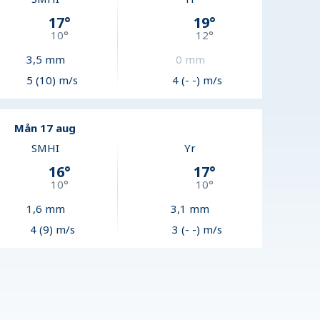
17
°
19
°
10
°
12
°
3,5
mm
0
mm
5 (10) m/s
4 (- -) m/s
Mån 17 aug
SMHI
Yr
16
°
17
°
10
°
10
°
1,6
mm
3,1
mm
4 (9) m/s
3 (- -) m/s