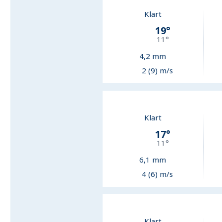
Klart
19
°
11
°
4,2
mm
2 (9) m/s
Klart
17
°
11
°
6,1
mm
4 (6) m/s
Klart