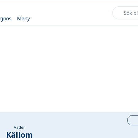
ognos
Meny
Väder
Källom