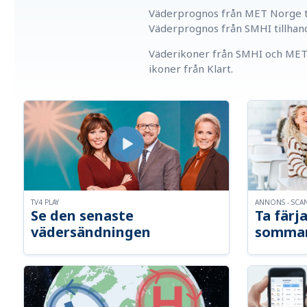
Väderprognos från MET Norge ti
Väderprognos från SMHI tillhan
Väderikoner från SMHI och MET 
ikoner från Klart.
TV4 PLAY
ANNONS - SCA
Se den senaste
Ta färja
vädersändningen
somma