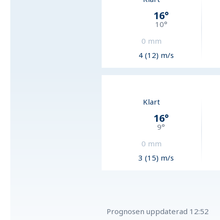
16
°
10
°
0
mm
4 (12) m/s
Klart
16
°
9
°
0
mm
3 (15) m/s
Prognosen uppdaterad
12:52