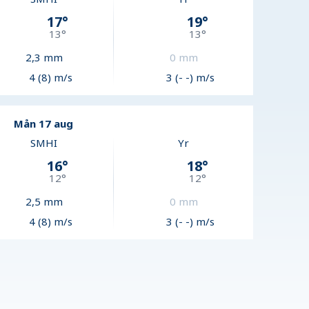
17
°
19
°
13
°
13
°
2,3
mm
0
mm
4 (8) m/s
3 (- -) m/s
Mån 17 aug
SMHI
Yr
16
°
18
°
12
°
12
°
2,5
mm
0
mm
4 (8) m/s
3 (- -) m/s