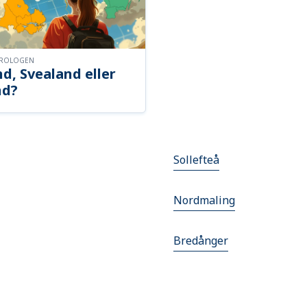
OROLOGEN
d, Svealand eller
nd?
Sollefteå
Nordmaling
Bredånger