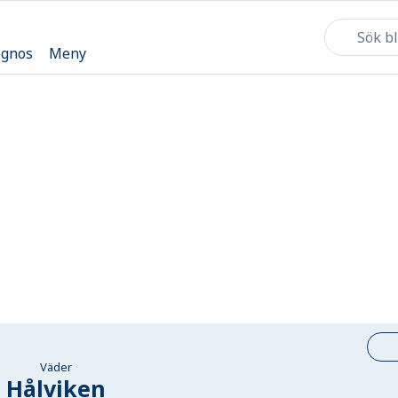
ognos
Meny
Väder
Hålviken