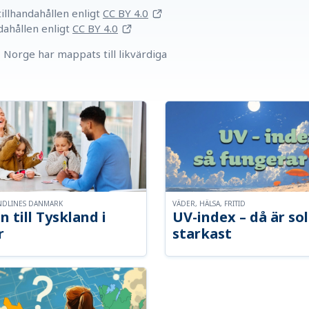
llhandahållen
enligt
CC BY 4.0
dahållen
enligt
CC BY 4.0
Norge har mappats till likvärdiga
NDLINES DANMARK
VÄDER, HÄLSA, FRITID
n till Tyskland i
UV-index – då är so
r
starkast