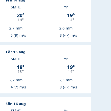
Fre 14 aug
SMHI
Yr
20
°
19
°
14
°
14
°
2,7
mm
2,6
mm
5 (9) m/s
3 (- -) m/s
Lör 15 aug
SMHI
Yr
18
°
19
°
13
°
14
°
2,2
mm
2,3
mm
4 (7) m/s
3 (- -) m/s
Sön 16 aug
SMHI
Yr