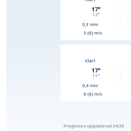
17
°
12
°
0,3
mm
5 (6) m/s
Klart
17
°
11
°
0,4
mm
6 (6) m/s
Prognosen uppdaterad
04:36