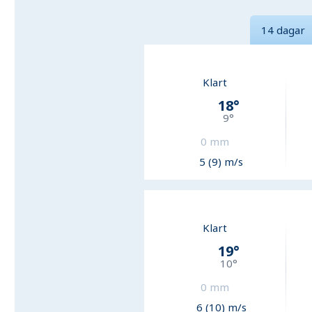
14 dagar
Klart
18
°
9
°
0
mm
5 (9) m/s
Klart
19
°
10
°
0
mm
6 (10) m/s