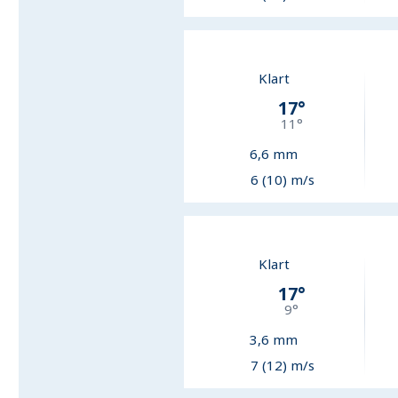
Klart
17
°
11
°
6,6
mm
6 (10) m/s
Klart
17
°
9
°
3,6
mm
7 (12) m/s