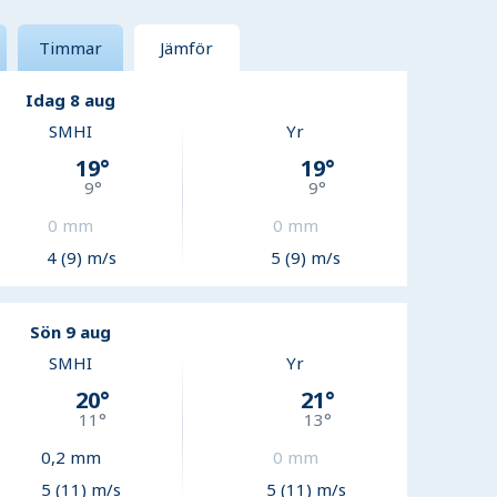
Timmar
Jämför
Idag 8 aug
SMHI
Yr
19
°
19
°
9
°
9
°
0
mm
0
mm
4 (9) m/s
5 (9) m/s
Sön 9 aug
SMHI
Yr
20
°
21
°
11
°
13
°
0,2
mm
0
mm
5 (11) m/s
5 (11) m/s