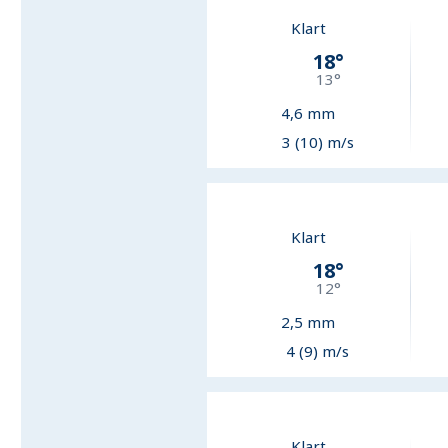
Klart
18
°
13
°
4,6
mm
3 (10) m/s
Klart
18
°
12
°
2,5
mm
4 (9) m/s
Klart