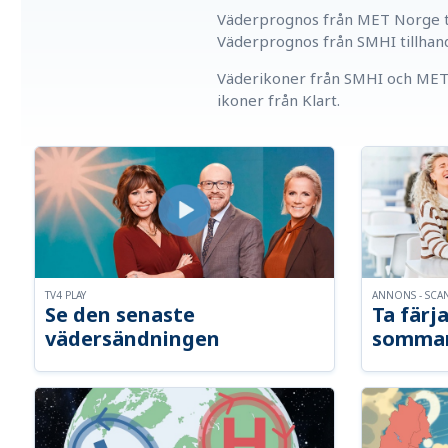
Väderprognos från MET Norge ti
Väderprognos från SMHI tillhan
Väderikoner från SMHI och MET 
ikoner från Klart.
TV4 PLAY
ANNONS - SCA
Se den senaste
Ta färja
vädersändningen
somma