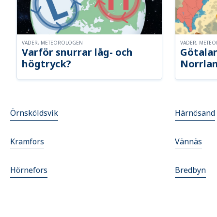
VÄDER, METEOROLOGEN
VÄDER, METE
Varför snurrar låg- och
Götalan
högtryck?
Norrla
Örnsköldsvik
Härnösand
Kramfors
Vännäs
Hörnefors
Bredbyn