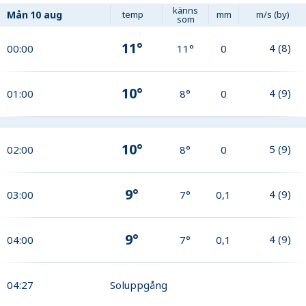
känns
Mån
10 aug
temp
mm
m/s (by)
som
11°
4
(
8
)
00:00
11°
0
10°
4
(
9
)
01:00
8°
0
10°
5
(
9
)
02:00
8°
0
9°
4
(
9
)
03:00
7°
0,1
9°
4
(
9
)
04:00
7°
0,1
04:27
Soluppgång