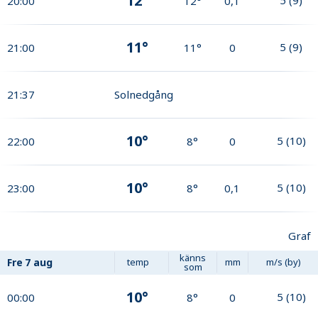
12°
20:00
12°
0,1
11°
5
(
9
)
21:00
11°
0
21:37
Solnedgång
10°
5
(
10
)
22:00
8°
0
10°
5
(
10
)
23:00
8°
0,1
Graf
känns
Fre
7 aug
temp
mm
m/s (by)
som
10°
5
(
10
)
00:00
8°
0