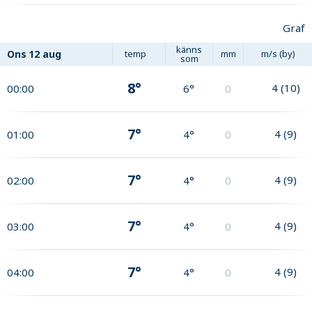
Graf
känns
Ons
12 aug
temp
mm
m/s (by)
som
8°
4
(
10
)
00:00
6°
0
7°
4
(
9
)
01:00
4°
0
7°
4
(
9
)
02:00
4°
0
7°
4
(
9
)
03:00
4°
0
7°
4
(
9
)
04:00
4°
0