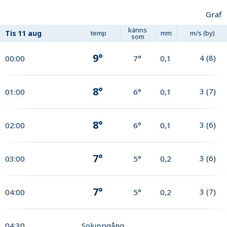
Graf
känns
Tis
11 aug
temp
mm
m/s (by)
som
9°
4
(
8
)
00:00
7°
0,1
8°
3
(
7
)
01:00
6°
0,1
8°
3
(
6
)
02:00
6°
0,1
7°
3
(
6
)
03:00
5°
0,2
7°
3
(
7
)
04:00
5°
0,2
04:30
Soluppgång