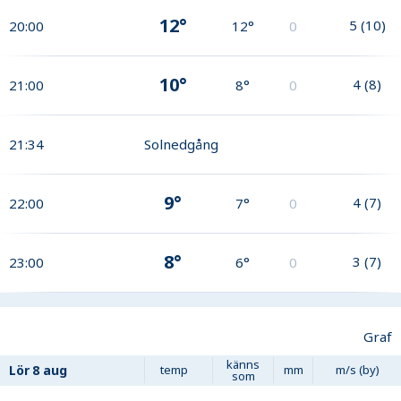
12°
5
(
10
)
20:00
12°
0
10°
4
(
8
)
21:00
8°
0
21:34
Solnedgång
9°
4
(
7
)
22:00
7°
0
8°
3
(
7
)
23:00
6°
0
Graf
känns
Lör
8 aug
temp
mm
m/s (by)
som