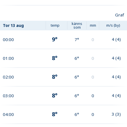
Graf
känns
Tor
13 aug
temp
mm
m/s (by)
som
9°
4
(
4
)
00:00
7°
0
8°
4
(
4
)
01:00
6°
0
8°
4
(
4
)
02:00
6°
0
8°
4
(
4
)
03:00
6°
0
8°
3
(
3
)
04:00
6°
0