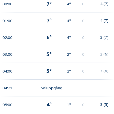
7°
4
(
7
)
00:00
4°
0
7°
4
(
7
)
01:00
4°
0
6°
3
(
7
)
02:00
4°
0
5°
3
(
6
)
03:00
2°
0
5°
3
(
6
)
04:00
2°
0
04:21
Soluppgång
4°
3
(
5
)
05:00
1°
0