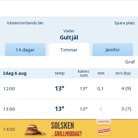
Västernorrlands län
Spara plats
Väder
Gultjäl
14 dagar
Timmar
Jämför
Graf
känns
Idag
6 aug
temp
mm
m/s (by)
som
13°
4
(
9
)
12:00
13°
0,1
13°
3
(
7
)
13:00
13°
0
14:00