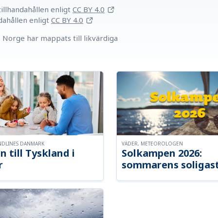
llhandahållen
enligt
CC BY 4.0
dahållen
enligt
CC BY 4.0
Norge har mappats till likvärdiga
NDLINES DANMARK
VÄDER, METEOROLOGEN
n till Tyskland i
Solkampen 2026:
r
sommarens soligast