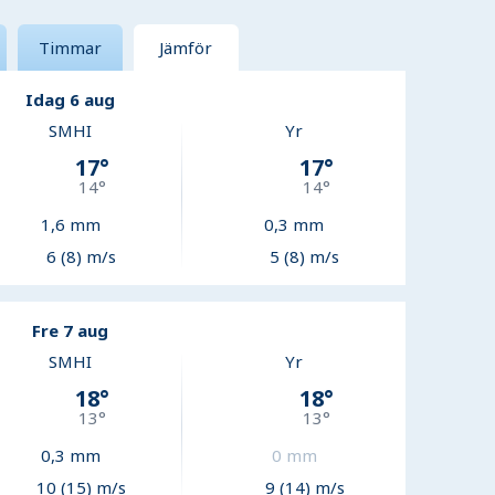
Timmar
Jämför
Idag 6 aug
SMHI
Yr
17
°
17
°
14
°
14
°
1,6
mm
0,3
mm
6 (8) m/s
5 (8) m/s
Fre 7 aug
SMHI
Yr
18
°
18
°
13
°
13
°
0,3
mm
0
mm
10 (15) m/s
9 (14) m/s