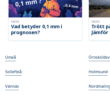
VÄDER
VÄDER
Vad betyder 0,1 mm i
Trött p
prognosen?
Jämför 
Umeå
Örnsköldsv
Sollefteå
Holmsund
Vännäs
Nordmalin