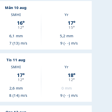
Mån 10 aug
SMHI
Yr
16
°
17
°
12
°
15
°
6,1
mm
5,2
mm
7 (13) m/s
9 (- -) m/s
Tis 11 aug
SMHI
Yr
17
°
18
°
12
°
12
°
2,6
mm
0
mm
8 (14) m/s
9 (- -) m/s