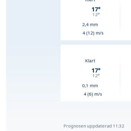
17
°
12
°
2,4
mm
4 (12) m/s
Klart
17
°
12
°
0,1
mm
4 (6) m/s
Prognosen uppdaterad
11:32