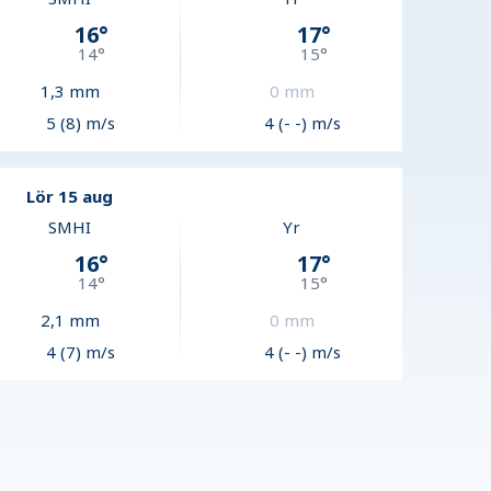
16
°
17
°
14
°
15
°
1,3
mm
0
mm
5 (8) m/s
4 (- -) m/s
Lör 15 aug
SMHI
Yr
16
°
17
°
14
°
15
°
2,1
mm
0
mm
4 (7) m/s
4 (- -) m/s