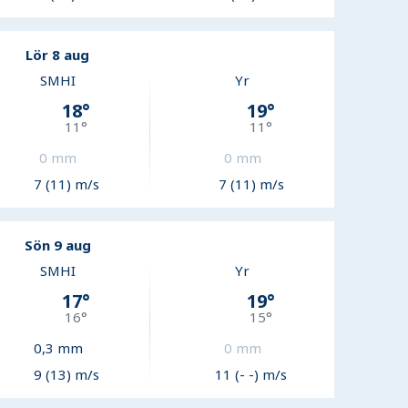
Lör 8 aug
SMHI
Yr
18
°
19
°
11
°
11
°
0
mm
0
mm
7 (11) m/s
7 (11) m/s
Sön 9 aug
SMHI
Yr
17
°
19
°
16
°
15
°
0,3
mm
0
mm
9 (13) m/s
11 (- -) m/s