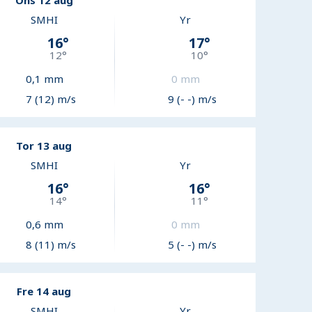
Ons 12 aug
SMHI
Yr
16
°
17
°
12
°
10
°
0,1
mm
0
mm
7 (12) m/s
9 (- -) m/s
Tor 13 aug
SMHI
Yr
16
°
16
°
14
°
11
°
0,6
mm
0
mm
8 (11) m/s
5 (- -) m/s
Fre 14 aug
SMHI
Yr