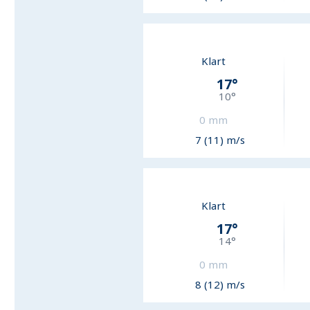
Klart
17
°
10
°
0
mm
7 (11) m/s
Klart
17
°
14
°
0
mm
8 (12) m/s