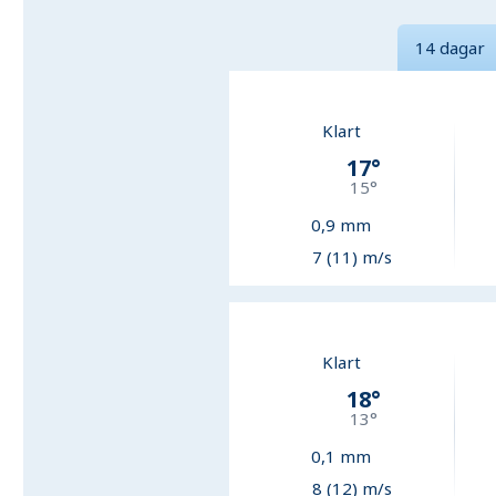
14 dagar
Klart
17
°
15
°
0,9
mm
7 (11) m/s
Klart
18
°
13
°
0,1
mm
8 (12) m/s