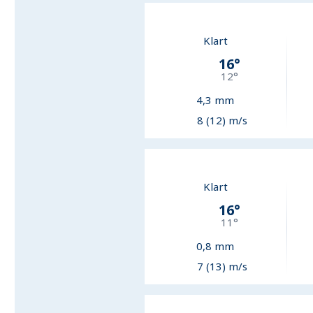
Klart
16
°
12
°
4,3
mm
8 (12) m/s
Klart
16
°
11
°
0,8
mm
7 (13) m/s