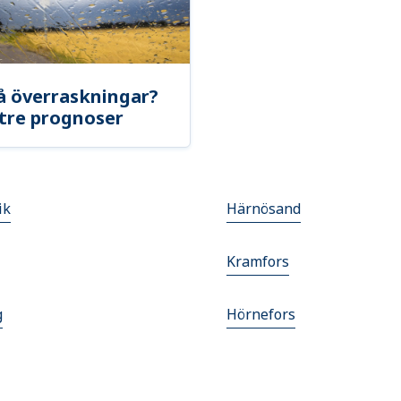
å överraskningar?
tre prognoser
ik
Härnösand
Kramfors
g
Hörnefors