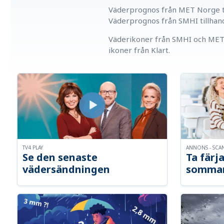
Väderprognos från MET Norge ti
Väderprognos från SMHI tillhan
Väderikoner från SMHI och MET 
ikoner från Klart.
TV4 PLAY
ANNONS - SCA
Se den senaste
Ta färja
vädersändningen
somma