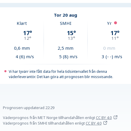
Tor 20 aug
Klart
SMHI
Yr
17
°
15
°
17
°
12
°
13
°
11
°
0,6
mm
2,5
mm
0
mm
4 (6) m/s
5 (8) m/s
3 (- -) m/s
Vi har tyvärr inte fått data för hela tidsintervallet från denna
väderleverantör. Det kan göra att prognosen blir missvisande.
Prognosen uppdaterad
22:29
Väderprognos från MET Norge tillhandahållen
enligt
CC BY 4.0
Väderprognos från SMHI tillhandahållen
enligt
CC BY 4.0