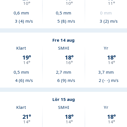
10
°
10
°
11
°
0,6
mm
0,5
mm
0
mm
3 (4) m/s
5 (8) m/s
3 (2) m/s
Fre 14 aug
Klart
SMHI
Yr
19
°
18
°
18
°
14
°
16
°
14
°
0,5
mm
2,7
mm
3,7
mm
4 (6) m/s
6 (9) m/s
2 (- -) m/s
Lör 15 aug
Klart
SMHI
Yr
21
°
18
°
18
°
14
°
14
°
14
°