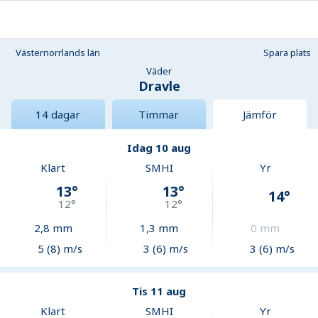
Västernorrlands län
Spara plats
Väder
Dravle
14 dagar
Timmar
Jämför
Idag 10 aug
Klart
SMHI
Yr
13
°
13
°
14
°
12
°
12
°
2,8
mm
1,3
mm
0
mm
5 (8) m/s
3 (6) m/s
3 (6) m/s
Tis 11 aug
Klart
SMHI
Yr