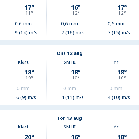
17
°
16
°
17
°
11
°
12
°
12
°
0,6
mm
0,6
mm
0,5
mm
9 (14) m/s
7 (16) m/s
7 (15) m/s
Ons 12 aug
Klart
SMHI
Yr
18
°
18
°
18
°
10
°
10
°
10
°
0
mm
0
mm
0
mm
6 (9) m/s
4 (11) m/s
4 (10) m/s
Tor 13 aug
Klart
SMHI
Yr
20
°
16
°
18
°