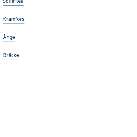
Sollefteå
Kramfors
Ånge
Bräcke