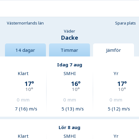
Västernorrlands län
Spara plats
Väder
Dacke
14 dagar
Timmar
Jämför
Idag 7 aug
Klart
SMHI
Yr
17
°
16
°
17
°
10
°
10
°
10
°
0
mm
0
mm
0
mm
7 (16) m/s
5 (13) m/s
5 (12) m/s
Lör 8 aug
Klart
SMHI
Yr