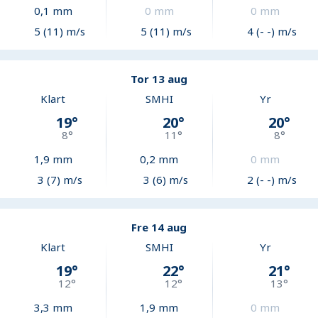
0,1
mm
0
mm
0
mm
5 (11) m/s
5 (11) m/s
4 (- -) m/s
Tor 13 aug
Klart
SMHI
Yr
19
°
20
°
20
°
8
°
11
°
8
°
1,9
mm
0,2
mm
0
mm
3 (7) m/s
3 (6) m/s
2 (- -) m/s
Fre 14 aug
Klart
SMHI
Yr
19
°
22
°
21
°
12
°
12
°
13
°
3,3
mm
1,9
mm
0
mm