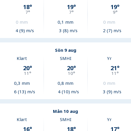
18
°
19
°
19
°
7
°
7
°
9
°
0
mm
0,1
mm
0
mm
4 (9) m/s
3 (8) m/s
2 (7) m/s
Sön 9 aug
Klart
SMHI
Yr
20
°
20
°
21
°
11
°
10
°
11
°
0,3
mm
0,8
mm
0
mm
6 (13) m/s
4 (10) m/s
3 (9) m/s
Mån 10 aug
Klart
SMHI
Yr
16
°
18
°
17
°