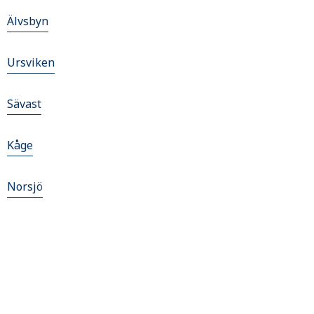
Älvsbyn
Ursviken
Sävast
Kåge
Norsjö