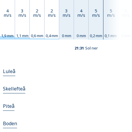
4
3
2
2
3
4
5
5
5
m/s
m/s
m/s
m/s
m/s
m/s
m/s
m/s
m/s
1,9 mm
1,1 mm
0,6 mm
0,4 mm
0 mm
0 mm
0,2 mm
0,1 mm
0 mm
21:31
Sol ner
Luleå
Skellefteå
Piteå
Boden