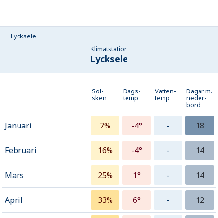
Lycksele
Klimatstation
Lycksele
Sol-
Dags-
Vatten-
Dagar m.
sken
temp
temp
neder­
börd
Januari
7%
-4°
-
18
Februari
16%
-4°
-
14
Mars
25%
1°
-
14
April
33%
6°
-
12