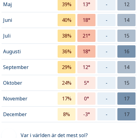
Maj
39%
13°
-
12
Juni
40%
18°
-
14
Juli
38%
21°
-
15
Augusti
36%
18°
-
16
September
29%
12°
-
14
Oktober
24%
5°
-
15
November
17%
0°
-
17
December
8%
-3°
-
17
Var i världen är det mest sol?