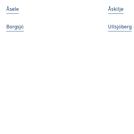
Åsele
Åskilje
Borgsjö
Ullsjöberg