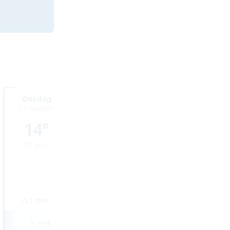
Onsdag
Torsdag
Fredag
12 augusti
13 augusti
14 augusti
14°
15°
16°
5°
min
8°
min
11°
min
0,1
mm
5,1
mm
2,5
mm
5
m/s
3
m/s
4
m/s