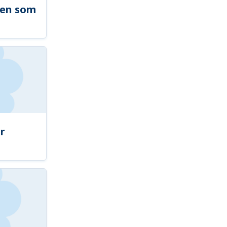
len som
r