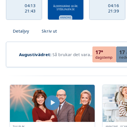
04:13
04:16
21:43
21:39
Detaljvy
Skriv ut
17°
17
Augustivädret:
Så brukar det vara...
dagstemp
ned
TV4 PLAY
ANNONS - SCA