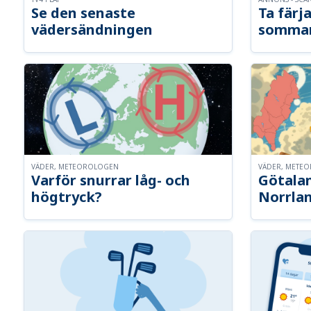
Se den senaste
Ta färja
vädersändningen
somma
VÄDER, METEOROLOGEN
VÄDER, METE
Varför snurrar låg- och
Götalan
högtryck?
Norrla