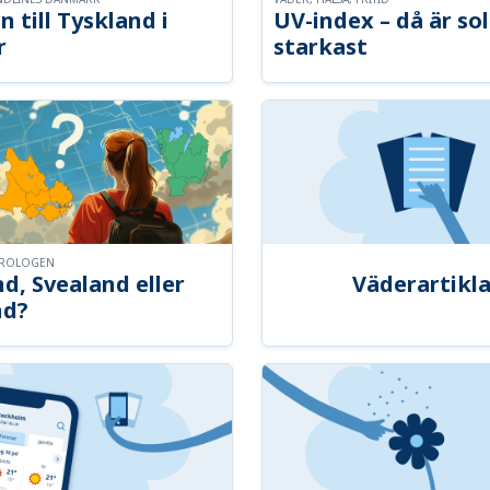
n till Tyskland i
UV-index – då är so
r
starkast
OROLOGEN
d, Svealand eller
Väderartikla
nd?