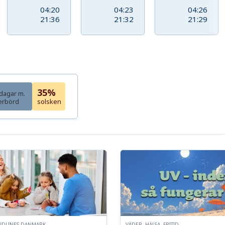
04:20
04:23
04:26
21:36
21:32
21:29
35%
dagar m.
erbörd
solsken
NDLINES DANMARK
VÄDER, HÄLSA, FRITID