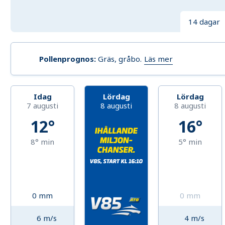
14 dagar
Läs mer
Pollenprognos
:
Gräs, gråbo
.
Idag
Lördag
Lördag
7 augusti
8 augusti
8 augusti
12°
16°
8°
min
5°
min
0
mm
0
mm
6
m/s
4
m/s