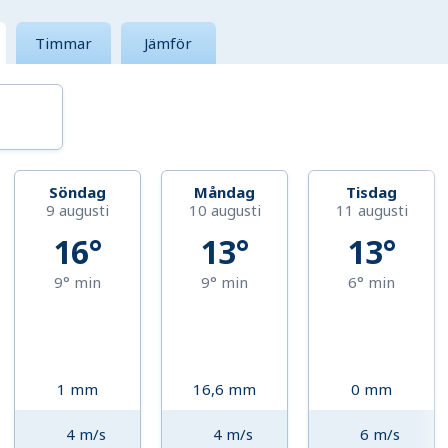
Timmar
Jämför
Söndag
Måndag
Tisdag
9 augusti
10 augusti
11 augusti
16°
13°
13°
9°
min
9°
min
6°
min
1
mm
16,6
mm
0
mm
4
m/s
4
m/s
6
m/s