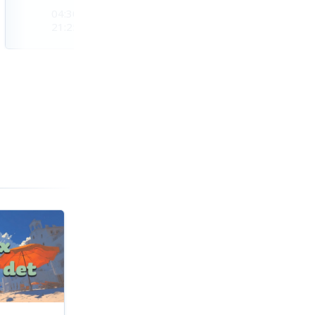
04:30
04:33
04:36
21:25
21:21
21:18