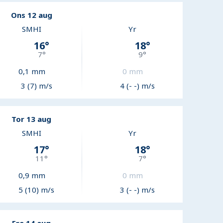
Ons 12 aug
SMHI
Yr
16
°
18
°
7
°
9
°
0,1
mm
0
mm
3 (7) m/s
4 (- -) m/s
Tor 13 aug
SMHI
Yr
17
°
18
°
11
°
7
°
0,9
mm
0
mm
5 (10) m/s
3 (- -) m/s