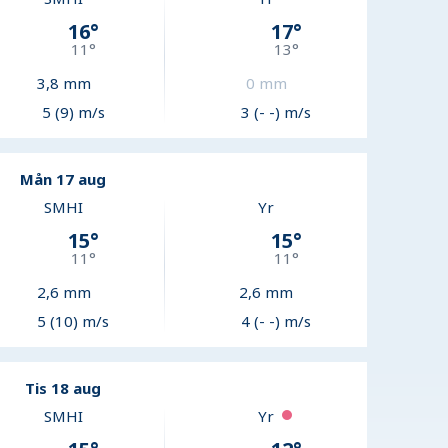
16
°
17
°
11
°
13
°
3,8
mm
0
mm
5 (9) m/s
3 (- -) m/s
Mån 17 aug
SMHI
Yr
15
°
15
°
11
°
11
°
2,6
mm
2,6
mm
5 (10) m/s
4 (- -) m/s
Tis 18 aug
SMHI
Yr