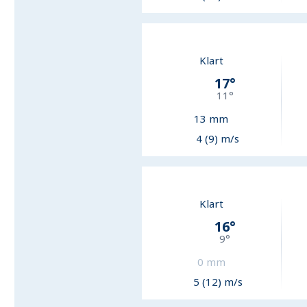
Klart
17
°
11
°
13
mm
4 (9) m/s
Klart
16
°
9
°
0
mm
5 (12) m/s