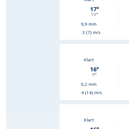
17
°
10
°
9,9
mm
3 (7) m/s
Klart
16
°
9
°
0,2
mm
4 (14) m/s
Klart