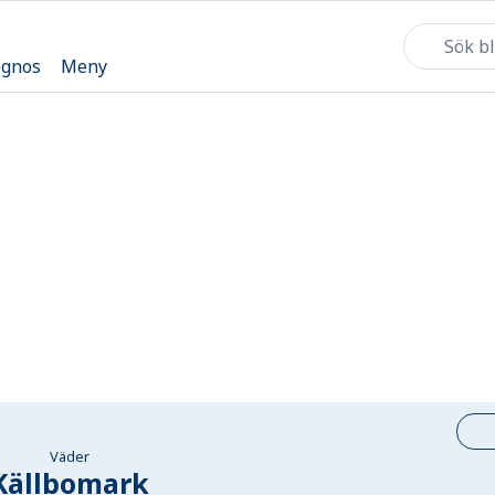
ognos
Meny
Väder
Källbomark