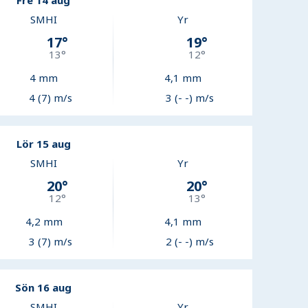
Fre 14 aug
SMHI
Yr
17
°
19
°
13
°
12
°
4
mm
4,1
mm
4 (7) m/s
3 (- -) m/s
Lör 15 aug
SMHI
Yr
20
°
20
°
12
°
13
°
4,2
mm
4,1
mm
3 (7) m/s
2 (- -) m/s
Sön 16 aug
SMHI
Yr