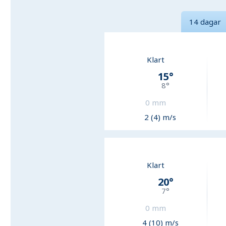
14 dagar
Klart
15
°
8
°
0
mm
2 (4) m/s
Klart
20
°
7
°
0
mm
4 (10) m/s