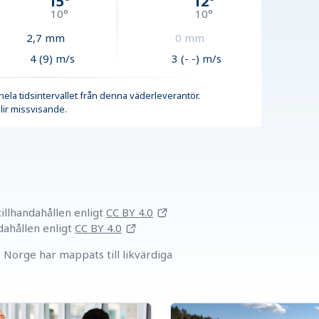
15
°
12
°
10
°
10
°
2,7
mm
0
mm
4 (9) m/s
3 (- -) m/s
r hela tidsintervallet från denna väderleverantör.
lir missvisande.
llhandahållen
enligt
CC BY 4.0
dahållen
enligt
CC BY 4.0
Norge har mappats till likvärdiga