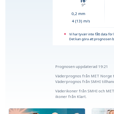
16
°
9
°
0,2
mm
4 (13) m/s
Vi har tyvärr inte fått data fö
Det kan göra att prognosen b
Prognosen uppdaterad
19:21
Väderprognos från MET Norge ti
Väderprognos från SMHI tillhan
Väderikoner från SMHI och MET 
ikoner från Klart.