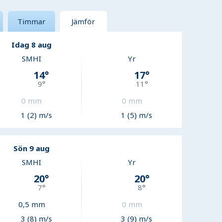
Timmar
Jämför
Idag 8 aug
SMHI
Yr
14
°
17
°
9
°
11
°
0
mm
0
mm
1 (2) m/s
1 (5) m/s
Sön 9 aug
SMHI
Yr
20
°
20
°
7
°
8
°
0,5
mm
0
mm
3 (8) m/s
3 (9) m/s