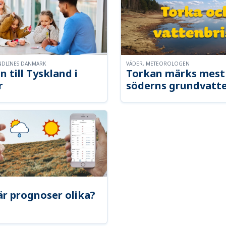
NDLINES DANMARK
VÄDER, METEOROLOGEN
n till Tyskland i
Torkan märks mest 
r
söderns grundvatt
är prognoser olika?