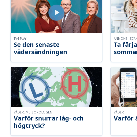
TV4 PLAY
ANNONS - SCA
Se den senaste
Ta färja
vädersändningen
somma
VÄDER, METEOROLOGEN
VÄDER
Varför snurrar låg- och
Varför 
högtryck?