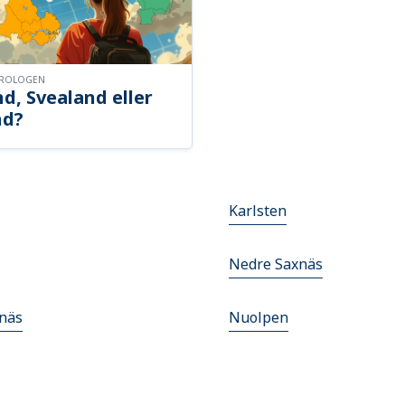
OROLOGEN
d, Svealand eller
nd?
Karlsten
Nedre Saxnäs
näs
Nuolpen