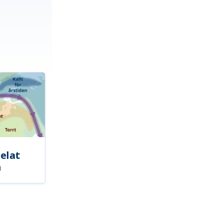
elat
a