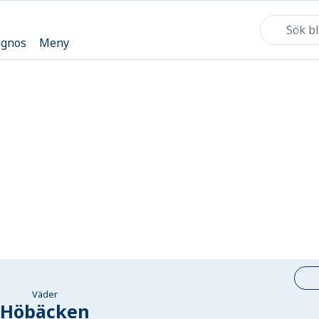
ognos
Meny
Väder
Höbäcken