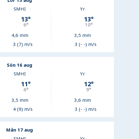
Lör 15 aug
SMHI
Yr
13
°
13
°
6
°
10
°
4,6
mm
3,5
mm
3 (7) m/s
3 (- -) m/s
Sön 16 aug
SMHI
Yr
11
°
12
°
6
°
9
°
3,5
mm
3,6
mm
4 (9) m/s
3 (- -) m/s
Mån 17 aug
SMHI
Yr