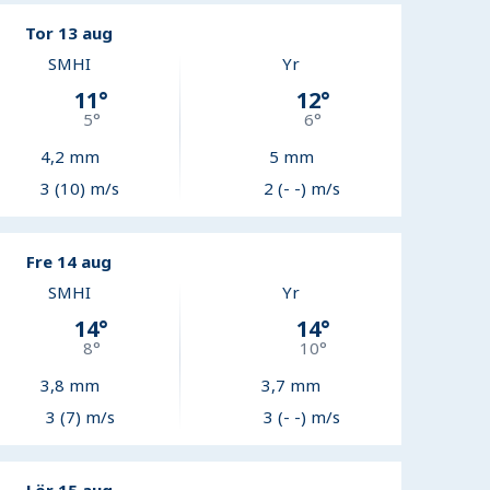
Tor 13 aug
SMHI
Yr
11
°
12
°
5
°
6
°
4,2
mm
5
mm
3 (10) m/s
2 (- -) m/s
Fre 14 aug
SMHI
Yr
14
°
14
°
8
°
10
°
3,8
mm
3,7
mm
3 (7) m/s
3 (- -) m/s