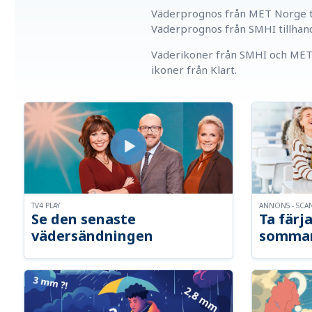
Väderprognos från MET Norge ti
Väderprognos från SMHI tillhan
Väderikoner från SMHI och MET 
ikoner från Klart.
TV4 PLAY
ANNONS - SCA
Se den senaste
Ta färja
vädersändningen
somma