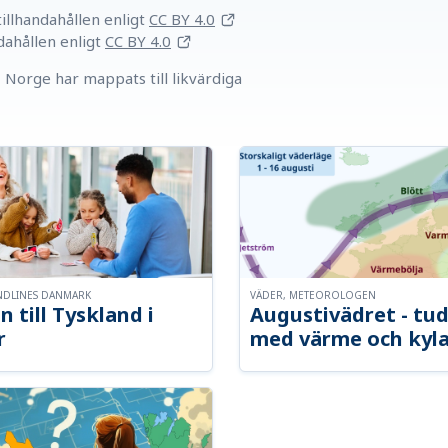
llhandahållen
enligt
CC BY 4.0
dahållen
enligt
CC BY 4.0
Norge har mappats till likvärdiga
NDLINES DANMARK
VÄDER, METEOROLOGEN
n till Tyskland i
Augustivädret - tud
r
med värme och kyl