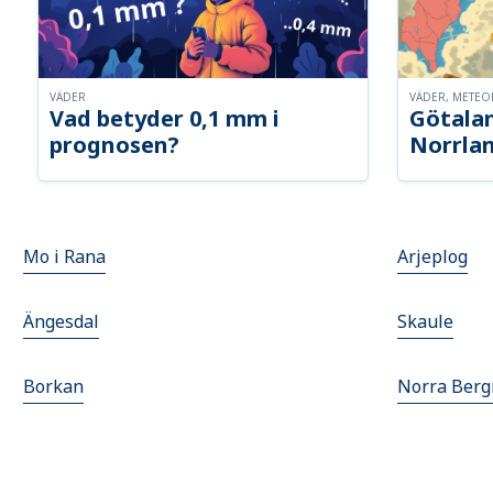
VÄDER
VÄDER, METE
Vad betyder 0,1 mm i
Götalan
prognosen?
Norrla
Mo i Rana
Arjeplog
Ängesdal
Skaule
Borkan
Norra Berg