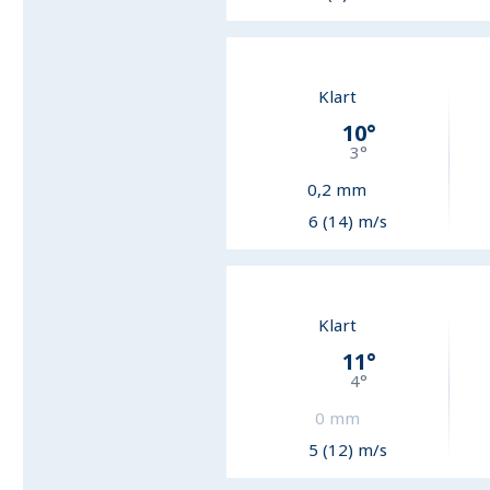
Klart
10
°
3
°
0,2
mm
6 (14) m/s
Klart
11
°
4
°
0
mm
5 (12) m/s