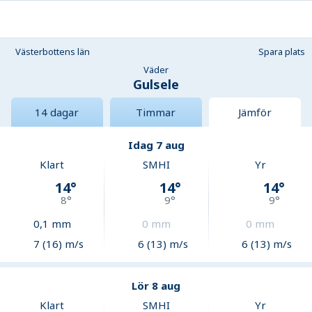
Västerbottens län
Spara plats
Väder
Gulsele
14 dagar
Timmar
Jämför
Idag 7 aug
Klart
SMHI
Yr
14
°
14
°
14
°
8
°
9
°
9
°
0,1
mm
0
mm
0
mm
7 (16) m/s
6 (13) m/s
6 (13) m/s
Lör 8 aug
Klart
SMHI
Yr