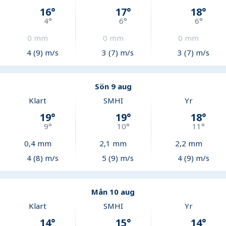
16
°
17
°
18
°
4
°
6
°
6
°
0
mm
0
mm
0
mm
4 (9) m/s
3 (7) m/s
3 (7) m/s
Sön 9 aug
Klart
SMHI
Yr
19
°
19
°
18
°
9
°
10
°
11
°
0,4
mm
2,1
mm
2,2
mm
4 (8) m/s
5 (9) m/s
4 (9) m/s
Mån 10 aug
Klart
SMHI
Yr
14
°
15
°
14
°