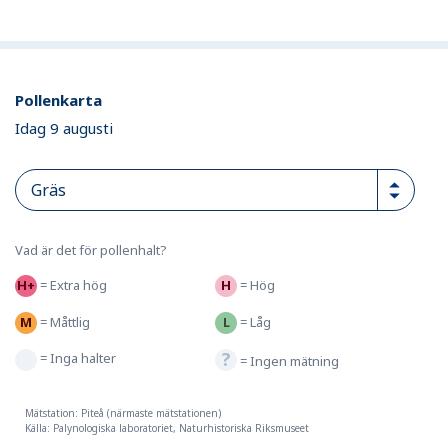
Pollenkarta
Idag 9 augusti
Vad är det för pollenhalt?
=
Extra hög
=
Hög
=
Måttlig
=
Låg
=
Inga halter
=
Ingen mätning
Mätstation: Piteå (närmaste mätstationen)
Källa: Palynologiska laboratoriet, Naturhistoriska Riksmuseet