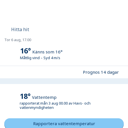
Hitta hit
Tor 6 aug, 17.00
16
°
Känns som
16
°
Måttlig vind
–
Syd
4
m/s
Prognos 14 dagar
18
°
Vattentemp
rapporterat mån 3 aug 00.00 av
Havs- och
vattenmyndigheten
Rapportera vattentemperatur