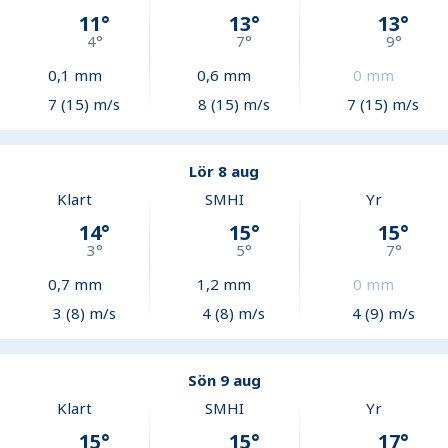
11
°
13
°
13
°
4
°
7
°
9
°
0,1
mm
0,6
mm
0
mm
7 (15) m/s
8 (15) m/s
7 (15) m/s
Lör 8 aug
Klart
SMHI
Yr
14
°
15
°
15
°
3
°
5
°
7
°
0,7
mm
1,2
mm
0
mm
3 (8) m/s
4 (8) m/s
4 (9) m/s
Sön 9 aug
Klart
SMHI
Yr
15
°
15
°
17
°