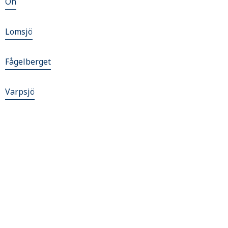
Ön
Lomsjö
Fågelberget
Varpsjö