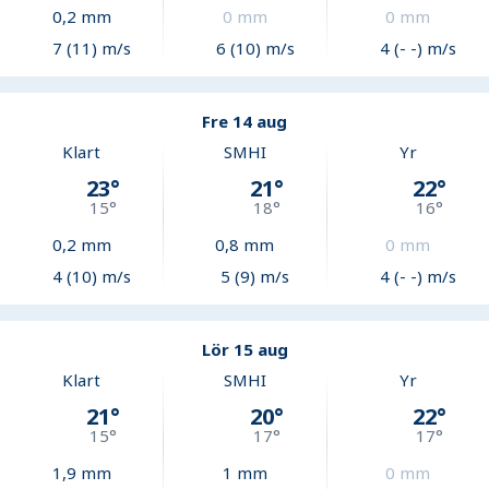
0,2
mm
0
mm
0
mm
7 (11) m/s
6 (10) m/s
4 (- -) m/s
Fre 14 aug
Klart
SMHI
Yr
23
°
21
°
22
°
15
°
18
°
16
°
0,2
mm
0,8
mm
0
mm
4 (10) m/s
5 (9) m/s
4 (- -) m/s
Lör 15 aug
Klart
SMHI
Yr
21
°
20
°
22
°
15
°
17
°
17
°
1,9
mm
1
mm
0
mm