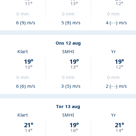
11
°
13
°
12
°
0
mm
0
mm
0
mm
6 (9) m/s
5 (9) m/s
4 (- -) m/s
Ons 12 aug
Klart
SMHI
Yr
19
°
19
°
19
°
10
°
13
°
12
°
0
mm
0
mm
0
mm
6 (6) m/s
3 (5) m/s
2 (- -) m/s
Tor 13 aug
Klart
SMHI
Yr
21
°
19
°
21
°
14
°
16
°
14
°