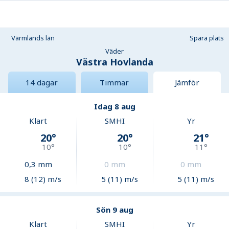
Värmlands län
Spara plats
Väder
Västra Hovlanda
14 dagar
Timmar
Jämför
Idag 8 aug
Klart
SMHI
Yr
20
°
20
°
21
°
10
°
10
°
11
°
0,3
mm
0
mm
0
mm
8 (12) m/s
5 (11) m/s
5 (11) m/s
Sön 9 aug
Klart
SMHI
Yr