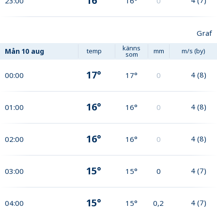
16°
23:00
16°
0
Graf
känns
Mån
10 aug
temp
mm
m/s (by)
som
17°
4
(
8
)
00:00
17°
0
16°
4
(
8
)
01:00
16°
0
16°
4
(
8
)
02:00
16°
0
15°
4
(
7
)
03:00
15°
0
15°
4
(
7
)
04:00
15°
0,2