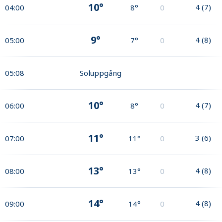
10°
4
(
7
)
04:00
8°
0
9°
4
(
8
)
05:00
7°
0
05:08
Soluppgång
10°
4
(
7
)
06:00
8°
0
11°
3
(
6
)
07:00
11°
0
13°
4
(
8
)
08:00
13°
0
14°
4
(
8
)
09:00
14°
0