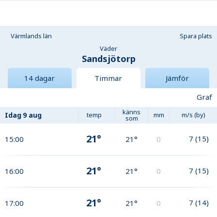
Värmlands län
Spara plats
Väder
Sandsjötorp
14 dagar
Timmar
Jämför
Graf
känns
Idag
9 aug
temp
mm
m/s (by)
som
21°
7
(
15
)
15:00
21°
0
21°
7
(
15
)
16:00
21°
0
21°
7
(
14
)
17:00
21°
0