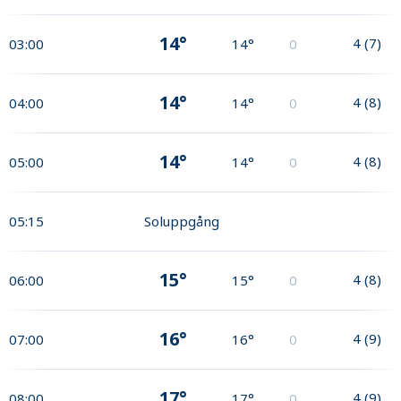
14°
4
(
7
)
03:00
14°
0
14°
4
(
8
)
04:00
14°
0
14°
4
(
8
)
05:00
14°
0
05:15
Soluppgång
15°
4
(
8
)
06:00
15°
0
16°
4
(
9
)
07:00
16°
0
17°
4
(
9
)
08:00
17°
0