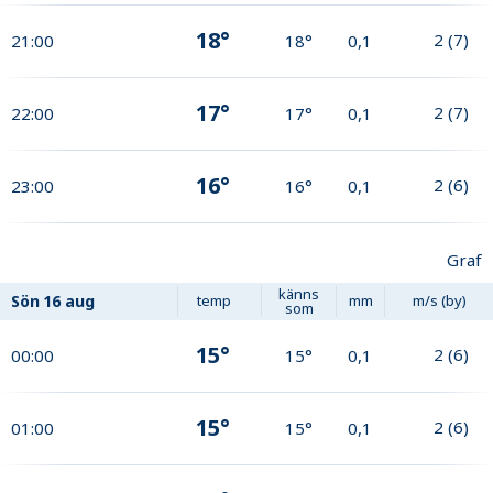
18°
2
(
7
)
21:00
18°
0,1
17°
2
(
7
)
22:00
17°
0,1
16°
2
(
6
)
23:00
16°
0,1
Graf
känns
Sön
16 aug
temp
mm
m/s (by)
som
15°
2
(
6
)
00:00
15°
0,1
15°
2
(
6
)
01:00
15°
0,1