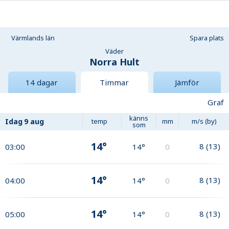
Värmlands län
Spara plats
Väder
Norra Hult
14 dagar
Timmar
Jämför
Graf
känns
Idag
9 aug
temp
mm
m/s (by)
som
14°
8
(
13
)
03:00
14°
0
14°
8
(
13
)
04:00
14°
0
14°
8
(
13
)
05:00
14°
0