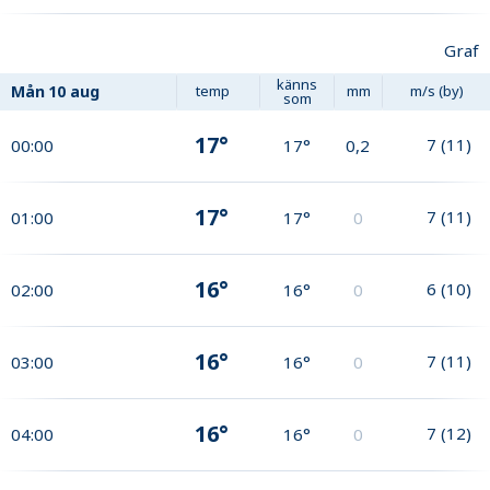
Graf
känns
Mån
10 aug
temp
mm
m/s (by)
som
17°
7
(
11
)
00:00
17°
0,2
17°
7
(
11
)
01:00
17°
0
16°
6
(
10
)
02:00
16°
0
16°
7
(
11
)
03:00
16°
0
16°
7
(
12
)
04:00
16°
0