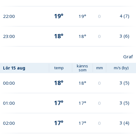
19°
4
(
7
)
22:00
19°
0
18°
3
(
6
)
23:00
18°
0
Graf
känns
Lör
15 aug
temp
mm
m/s (by)
som
18°
3
(
5
)
00:00
18°
0
17°
3
(
5
)
01:00
17°
0
17°
3
(
4
)
02:00
17°
0