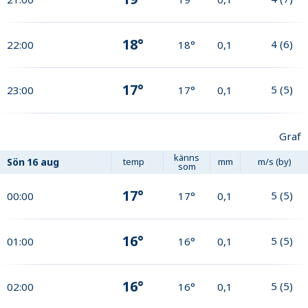
18°
4
(
6
)
22:00
18°
0,1
17°
5
(
5
)
23:00
17°
0,1
Graf
känns
Sön
16 aug
temp
mm
m/s (by)
som
17°
5
(
5
)
00:00
17°
0,1
16°
5
(
5
)
01:00
16°
0,1
16°
5
(
5
)
02:00
16°
0,1