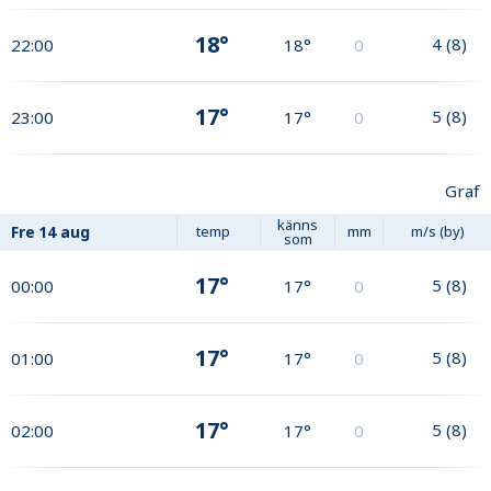
18°
4
(
8
)
22:00
18°
0
17°
5
(
8
)
23:00
17°
0
Graf
känns
Fre
14 aug
temp
mm
m/s (by)
som
17°
5
(
8
)
00:00
17°
0
17°
5
(
8
)
01:00
17°
0
17°
5
(
8
)
02:00
17°
0