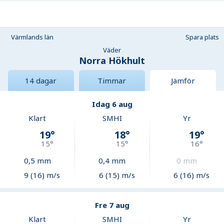
Värmlands län
Spara plats
Väder
Norra Hökhult
14 dagar
Timmar
Jämför
Idag 6 aug
Klart
SMHI
Yr
19
°
18
°
19
°
15
°
15
°
16
°
0,5
mm
0,4
mm
0
mm
9 (16) m/s
6 (15) m/s
6 (16) m/s
Fre 7 aug
Klart
SMHI
Yr