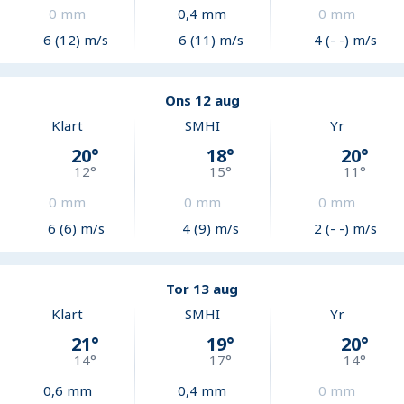
0
mm
0,4
mm
0
mm
6 (12) m/s
6 (11) m/s
4 (- -) m/s
Ons 12 aug
Klart
SMHI
Yr
20
°
18
°
20
°
12
°
15
°
11
°
0
mm
0
mm
0
mm
6 (6) m/s
4 (9) m/s
2 (- -) m/s
Tor 13 aug
Klart
SMHI
Yr
21
°
19
°
20
°
14
°
17
°
14
°
0,6
mm
0,4
mm
0
mm