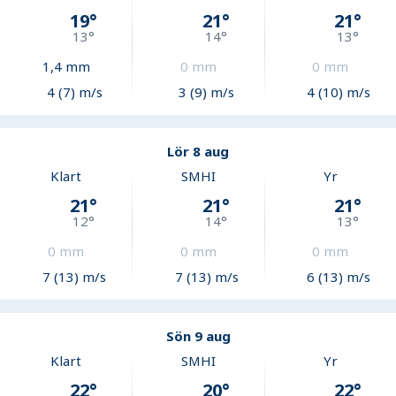
19
°
21
°
21
°
13
°
14
°
13
°
1,4
mm
0
mm
0
mm
4 (7) m/s
3 (9) m/s
4 (10) m/s
Lör 8 aug
Klart
SMHI
Yr
21
°
21
°
21
°
12
°
14
°
13
°
0
mm
0
mm
0
mm
7 (13) m/s
7 (13) m/s
6 (13) m/s
Sön 9 aug
Klart
SMHI
Yr
22
°
20
°
22
°