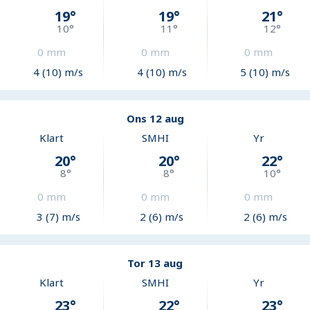
19
°
19
°
21
°
10
°
11
°
12
°
0
mm
0
mm
0
mm
4 (10) m/s
4 (10) m/s
5 (10) m/s
Ons 12 aug
Klart
SMHI
Yr
20
°
20
°
22
°
8
°
8
°
10
°
0
mm
0
mm
0
mm
3 (7) m/s
2 (6) m/s
2 (6) m/s
Tor 13 aug
Klart
SMHI
Yr
23
°
22
°
23
°