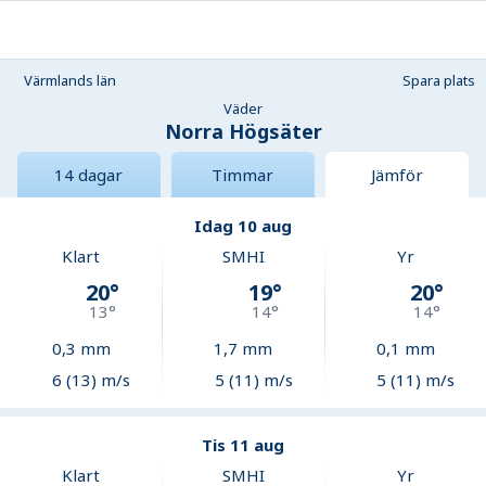
Värmlands län
Spara plats
Väder
Norra Högsäter
14 dagar
Timmar
Jämför
Idag 10 aug
Klart
SMHI
Yr
20
°
19
°
20
°
13
°
14
°
14
°
0,3
mm
1,7
mm
0,1
mm
6 (13) m/s
5 (11) m/s
5 (11) m/s
Tis 11 aug
Klart
SMHI
Yr