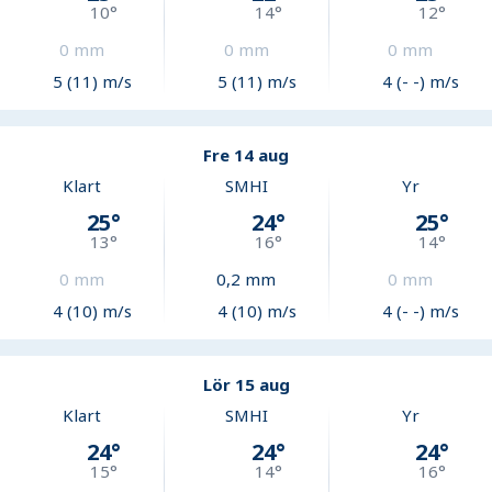
10
°
14
°
12
°
0
mm
0
mm
0
mm
5 (11) m/s
5 (11) m/s
4 (- -) m/s
Fre 14 aug
Klart
SMHI
Yr
25
°
24
°
25
°
13
°
16
°
14
°
0
mm
0,2
mm
0
mm
4 (10) m/s
4 (10) m/s
4 (- -) m/s
Lör 15 aug
Klart
SMHI
Yr
24
°
24
°
24
°
15
°
14
°
16
°