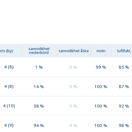
sannolikhet
m/s (by)
sannolikhet åska
moln
luftfukt.
nederbörd
4
(
8
)
1
%
0
%
99
%
85
%
4
(
8
)
14
%
0
%
100
%
87
%
4
(
10
)
38
%
0
%
100
%
92
%
4
(
9
)
94
%
0
%
100
%
98
%