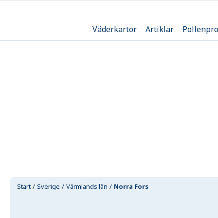
Väderkartor
Artiklar
Pollenpr
Start
Sverige
Värmlands län
Norra Fors