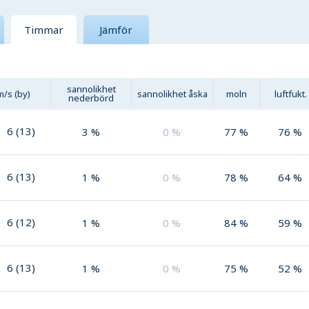
Timmar
Jämför
sannolikhet
m/s (by)
sannolikhet åska
moln
luftfukt.
nederbörd
6
(
13
)
3
%
0
%
77
%
76
%
6
(
13
)
1
%
0
%
78
%
64
%
6
(
12
)
1
%
0
%
84
%
59
%
6
(
13
)
1
%
0
%
75
%
52
%