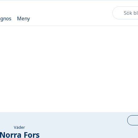
ognos
Meny
Väder
Norra Fors