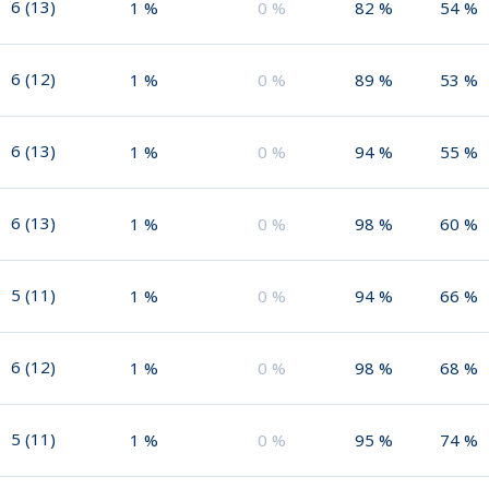
6
(
13
)
1
%
0
%
82
%
54
%
6
(
12
)
1
%
0
%
89
%
53
%
6
(
13
)
1
%
0
%
94
%
55
%
6
(
13
)
1
%
0
%
98
%
60
%
5
(
11
)
1
%
0
%
94
%
66
%
6
(
12
)
1
%
0
%
98
%
68
%
5
(
11
)
1
%
0
%
95
%
74
%