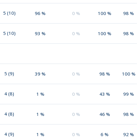
5
(
10
)
96
%
0
%
100
%
98
%
5
(
10
)
93
%
0
%
100
%
98
%
5
(
9
)
39
%
0
%
98
%
100
%
4
(
8
)
1
%
0
%
43
%
99
%
4
(
8
)
1
%
0
%
46
%
98
%
4
(
9
)
1
%
0
%
6
%
92
%