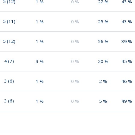
5
(
12
)
1
%
0
%
22
%
43
%
5
(
11
)
1
%
0
%
25
%
43
%
5
(
12
)
1
%
0
%
56
%
39
%
4
(
7
)
3
%
0
%
20
%
45
%
3
(
6
)
1
%
0
%
2
%
46
%
3
(
6
)
1
%
0
%
5
%
49
%