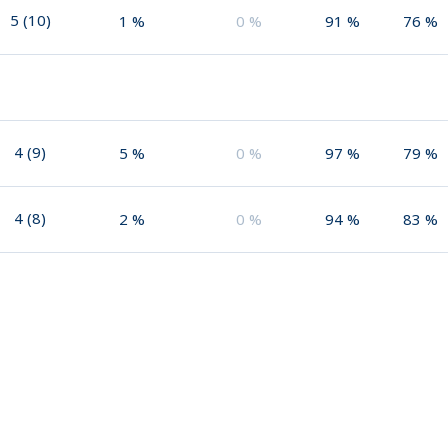
5
(
10
)
1
%
0
%
91
%
76
%
4
(
9
)
5
%
0
%
97
%
79
%
4
(
8
)
2
%
0
%
94
%
83
%