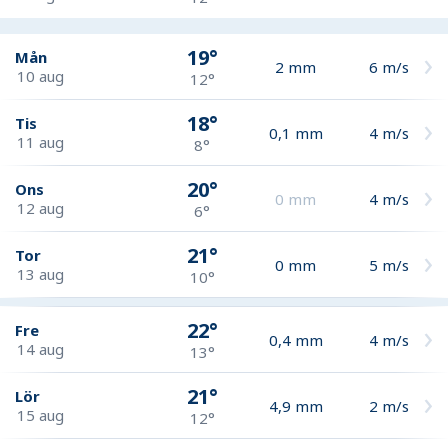
19°
Mån
2
mm
6
m/s
10 aug
12°
18°
Tis
0,1
mm
4
m/s
11 aug
8°
20°
Ons
0
mm
4
m/s
12 aug
6°
21°
Tor
0
mm
5
m/s
13 aug
10°
22°
Fre
0,4
mm
4
m/s
14 aug
13°
21°
Lör
4,9
mm
2
m/s
15 aug
12°