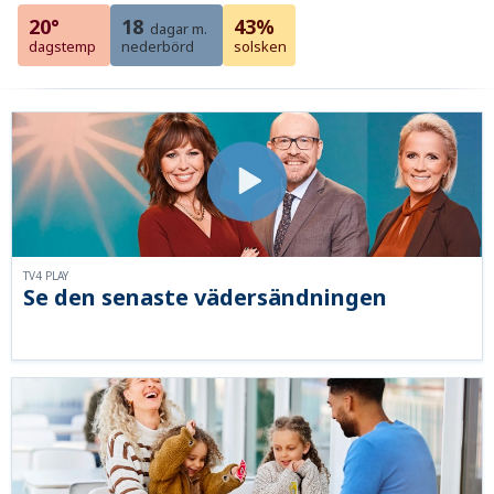
20°
18
43%
dagar m.
dagstemp
nederbörd
solsken
TV4 PLAY
Se den senaste vädersändningen