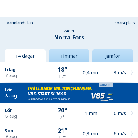
Värmlands län
Spara plats
Väder
Norra Fors
14 dagar
Timmar
Jämför
18°
Idag
0,4
mm
3
m/s
7 aug
12°
Lör
8 aug
20°
Lör
1
mm
6
m/s
8 aug
7°
21°
Sön
0,3
mm
6
m/s
9 aug
12°