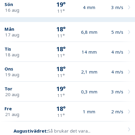
19°
Sön
4
mm
3
m/s
16 aug
11°
18°
Mån
6,8
mm
5
m/s
17 aug
11°
18°
Tis
14
mm
4
m/s
18 aug
11°
18°
Ons
2,1
mm
4
m/s
19 aug
11°
19°
Tor
0,3
mm
3
m/s
20 aug
11°
18°
Fre
1
mm
2
m/s
21 aug
11°
Augustivädret:
Så brukar det vara...