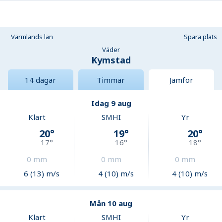
Värmlands län
Spara plats
Väder
Kymstad
14 dagar
Timmar
Jämför
Idag 9 aug
Klart
SMHI
Yr
20
°
19
°
20
°
17
°
16
°
18
°
0
mm
0
mm
0
mm
6 (13) m/s
4 (10) m/s
4 (10) m/s
Mån 10 aug
Klart
SMHI
Yr