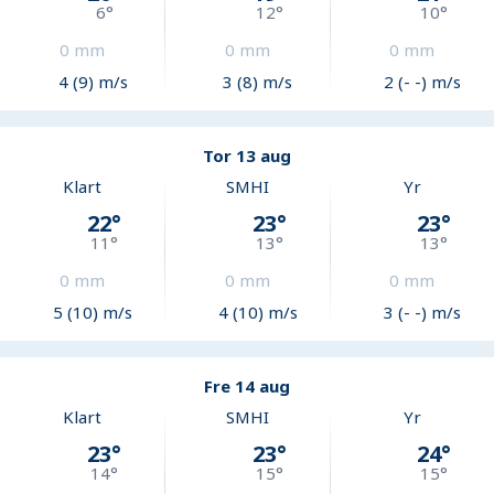
6
°
12
°
10
°
0
mm
0
mm
0
mm
4 (9) m/s
3 (8) m/s
2 (- -) m/s
Tor 13 aug
Klart
SMHI
Yr
22
°
23
°
23
°
11
°
13
°
13
°
0
mm
0
mm
0
mm
5 (10) m/s
4 (10) m/s
3 (- -) m/s
Fre 14 aug
Klart
SMHI
Yr
23
°
23
°
24
°
14
°
15
°
15
°