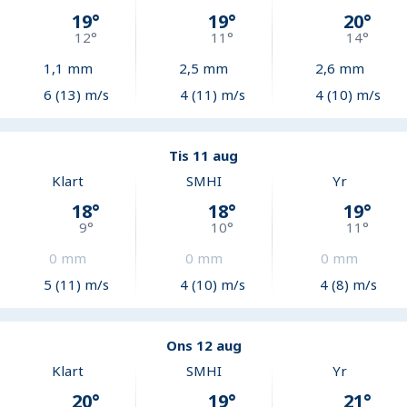
19
°
19
°
20
°
12
°
11
°
14
°
1,1
mm
2,5
mm
2,6
mm
6 (13) m/s
4 (11) m/s
4 (10) m/s
Tis 11 aug
Klart
SMHI
Yr
18
°
18
°
19
°
9
°
10
°
11
°
0
mm
0
mm
0
mm
5 (11) m/s
4 (10) m/s
4 (8) m/s
Ons 12 aug
Klart
SMHI
Yr
20
°
19
°
21
°