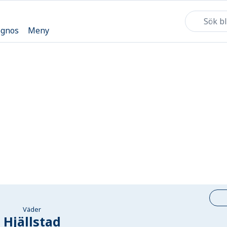
ognos
Meny
Väder
Hjällstad