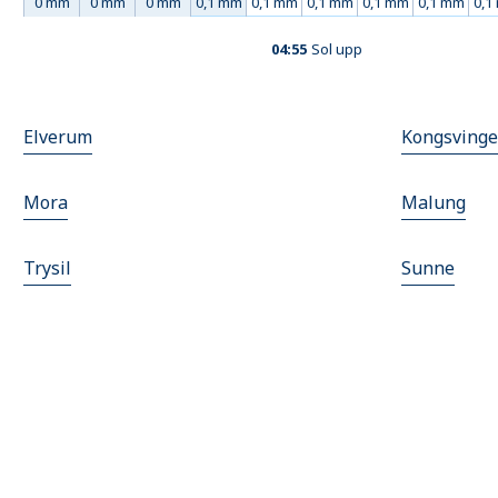
0 mm
0 mm
0 mm
0,1 mm
0,1 mm
0,1 mm
0,1 mm
0,1 mm
0,1
04:55
Sol upp
Elverum
Kongsvinge
Mora
Malung
Trysil
Sunne