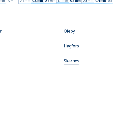
 mm
0 mm
0,1 mm
0,8 mm
0,6 mm
1,1 mm
0,3 mm
0,8 mm
0,4 mm
0,
r
Oleby
Hagfors
Skarnes