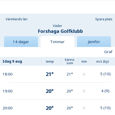
Värmlands län
Spara plats
Väder
Forshaga Golfklubb
14 dagar
Timmar
Jämför
Graf
känns
Idag
9 aug
temp
mm
m/s (by)
som
21°
5
(
10
)
18:00
21°
0
20°
4
(
9
)
19:00
20°
0
20°
5
(
10
)
20:00
20°
0