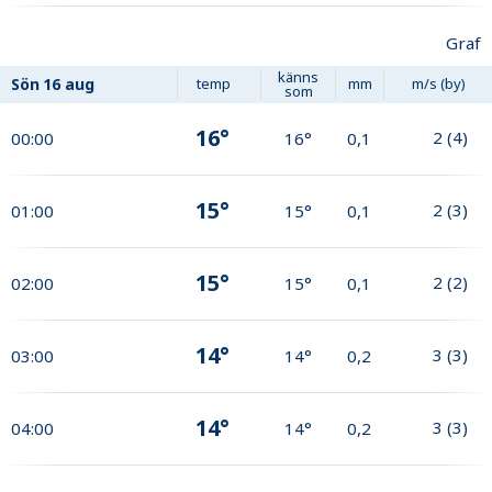
Graf
känns
Sön
16 aug
temp
mm
m/s (by)
som
16°
2
(
4
)
00:00
16°
0,1
15°
2
(
3
)
01:00
15°
0,1
15°
2
(
2
)
02:00
15°
0,1
14°
3
(
3
)
03:00
14°
0,2
14°
3
(
3
)
04:00
14°
0,2