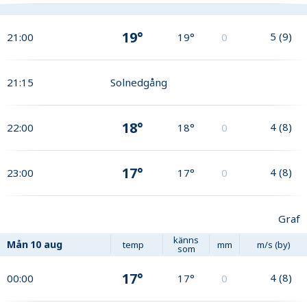
19°
5
(
9
)
21:00
19°
0
21:15
Solnedgång
18°
4
(
8
)
22:00
18°
0
17°
4
(
8
)
23:00
17°
0
Graf
känns
Mån
10 aug
temp
mm
m/s (by)
som
17°
4
(
8
)
00:00
17°
0