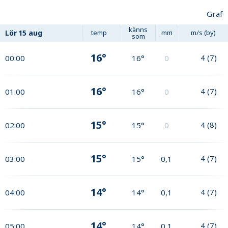
Graf
känns
Lör
15 aug
temp
mm
m/s (by)
som
16°
4
(
7
)
00:00
16°
0
16°
4
(
7
)
01:00
16°
0
15°
4
(
8
)
02:00
15°
0
15°
4
(
7
)
03:00
15°
0,1
14°
4
(
7
)
04:00
14°
0,1
14°
4
(
7
)
05:00
14°
0,1