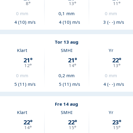
8
°
13
°
11
°
0
mm
0,1
mm
0
mm
4 (10) m/s
4 (10) m/s
3 (- -) m/s
Tor 13 aug
Klart
SMHI
Yr
21
°
21
°
22
°
12
°
14
°
13
°
0
mm
0,2
mm
0
mm
5 (11) m/s
5 (11) m/s
4 (- -) m/s
Fre 14 aug
Klart
SMHI
Yr
22
°
22
°
23
°
14
°
15
°
15
°