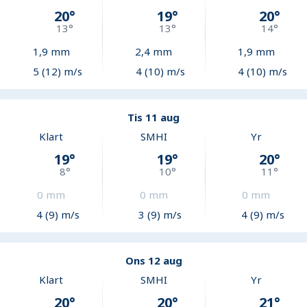
20
°
19
°
20
°
13
°
13
°
14
°
1,9
mm
2,4
mm
1,9
mm
5 (12) m/s
4 (10) m/s
4 (10) m/s
Tis 11 aug
Klart
SMHI
Yr
19
°
19
°
20
°
8
°
10
°
11
°
0
mm
0
mm
0
mm
4 (9) m/s
3 (9) m/s
4 (9) m/s
Ons 12 aug
Klart
SMHI
Yr
20
°
20
°
21
°