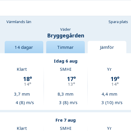
Värmlands län
Spara plats
Väder
Bryggegården
14 dagar
Timmar
Jämför
Idag 6 aug
Klart
SMHI
Yr
18
°
17
°
19
°
14
°
13
°
14
°
3,7
mm
8,3
mm
4,4
mm
4 (8) m/s
3 (8) m/s
3 (10) m/s
Fre 7 aug
Klart
SMHI
Yr