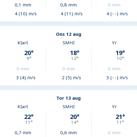
0,1
mm
0,8
mm
0
mm
4 (10) m/s
4 (11) m/s
4 (- -) m/s
Ons 12 aug
Klart
SMHI
Yr
20
°
18
°
19
°
9
°
12
°
10
°
0
mm
0
mm
0
mm
3 (4) m/s
2 (5) m/s
3 (- -) m/s
Tor 13 aug
Klart
SMHI
Yr
22
°
20
°
21
°
11
°
14
°
11
°
0,7
mm
0,6
mm
0
mm