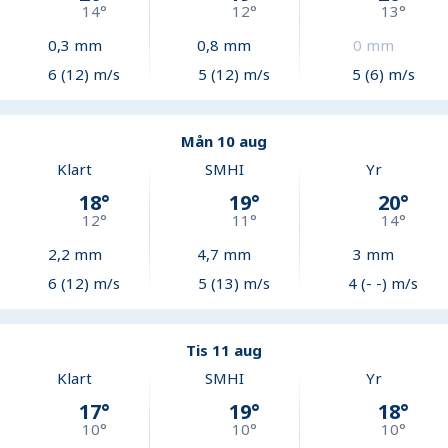
14
°
12
°
13
°
0,3
mm
0,8
mm
0
mm
6 (12) m/s
5 (12) m/s
5 (6) m/s
Mån 10 aug
Klart
SMHI
Yr
18
°
19
°
20
°
12
°
11
°
14
°
2,2
mm
4,7
mm
3
mm
6 (12) m/s
5 (13) m/s
4 (- -) m/s
Tis 11 aug
Klart
SMHI
Yr
17
°
19
°
18
°
10
°
10
°
10
°