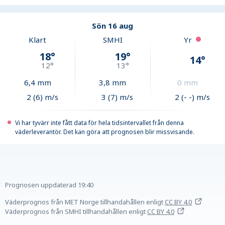
Sön 16 aug
Klart
SMHI
Yr
18
°
19
°
14
°
12
°
13
°
6,4
mm
3,8
mm
0
mm
2 (6) m/s
3 (7) m/s
2 (- -) m/s
Vi har tyvärr inte fått data för hela tidsintervallet från denna
väderleverantör. Det kan göra att prognosen blir missvisande.
Prognosen uppdaterad
19:40
Väderprognos från MET Norge tillhandahållen
enligt
CC BY 4.0
Väderprognos från SMHI tillhandahållen
enligt
CC BY 4.0