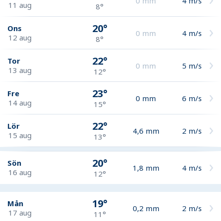
0
mm
4
m/s
11 aug
8°
20°
Ons
0
mm
4
m/s
12 aug
8°
22°
Tor
0
mm
5
m/s
13 aug
12°
23°
Fre
0
mm
6
m/s
14 aug
15°
22°
Lör
4,6
mm
2
m/s
15 aug
13°
20°
Sön
1,8
mm
4
m/s
16 aug
12°
19°
Mån
0,2
mm
2
m/s
17 aug
11°