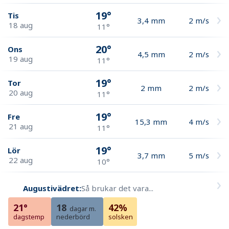
19°
Tis
3,4
mm
2
m/s
18 aug
11°
20°
Ons
4,5
mm
2
m/s
19 aug
11°
19°
Tor
2
mm
2
m/s
20 aug
11°
19°
Fre
15,3
mm
4
m/s
21 aug
11°
19°
Lör
3,7
mm
5
m/s
22 aug
10°
Augustivädret:
Så brukar det vara...
21°
18
42%
dagar m.
dagstemp
nederbörd
solsken