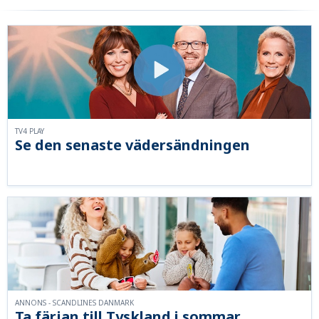
TV4 PLAY
Se den senaste vädersändningen
ANNONS - SCANDLINES DANMARK
Ta färjan till Tyskland i sommar