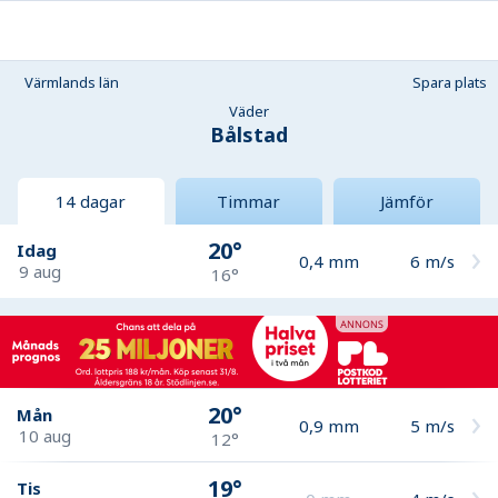
Värmlands län
Spara plats
Väder
Bålstad
14 dagar
Timmar
Jämför
20°
Idag
0,4
mm
6
m/s
9 aug
16°
20°
Mån
0,9
mm
5
m/s
10 aug
12°
19°
Tis