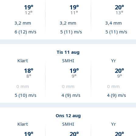
19
°
19
°
20
°
12
°
11
°
13
°
3,2
mm
3,2
mm
3,4
mm
6 (12) m/s
5 (11) m/s
5 (11) m/s
Tis 11 aug
Klart
SMHI
Yr
18
°
19
°
20
°
8
°
9
°
9
°
0
mm
0
mm
0
mm
5 (10) m/s
4 (9) m/s
4 (9) m/s
Ons 12 aug
Klart
SMHI
Yr
19
°
20
°
20
°