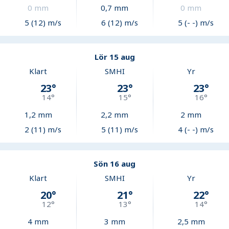
0
mm
0,7
mm
0
mm
5 (12) m/s
6 (12) m/s
5 (- -) m/s
Lör 15 aug
Klart
SMHI
Yr
23
°
23
°
23
°
14
°
15
°
16
°
1,2
mm
2,2
mm
2
mm
2 (11) m/s
5 (11) m/s
4 (- -) m/s
Sön 16 aug
Klart
SMHI
Yr
20
°
21
°
22
°
12
°
13
°
14
°
4
mm
3
mm
2,5
mm