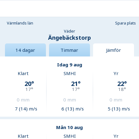
Värmlands län
Spara plats
Väder
Ängebäckstorp
14 dagar
Timmar
Jämför
Idag 9 aug
Klart
SMHI
Yr
20
°
21
°
22
°
17
°
17
°
18
°
0
mm
0
mm
0
mm
7 (14) m/s
6 (13) m/s
5 (13) m/s
Mån 10 aug
Klart
SMHI
Yr