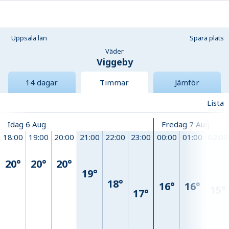
Uppsala län
Spara plats
Väder
Viggeby
14 dagar
Timmar
Jämför
Lista
Idag 6 Aug
Fredag 7 Aug
18:00
19:00
20:00
21:00
22:00
23:00
00:00
01:00
02:00
20°
20°
20°
19°
18°
16°
16°
15°
17°