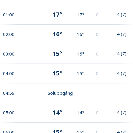
17°
4
(
7
)
01:00
17°
0
16°
4
(
7
)
02:00
16°
0
15°
4
(
7
)
03:00
15°
0
15°
4
(
7
)
04:00
15°
0
04:59
Soluppgång
14°
4
(
7
)
05:00
14°
0
15°
4
(
7
)
06:00
15°
0