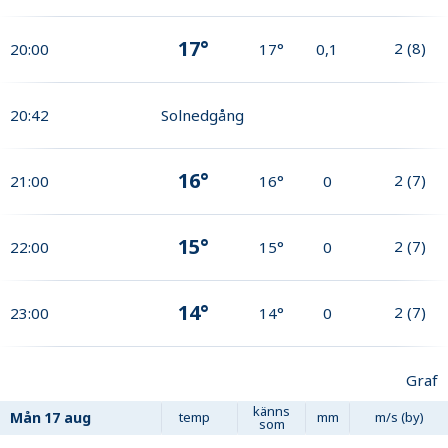
17°
2
(
8
)
20:00
17°
0,1
20:42
Solnedgång
16°
2
(
7
)
21:00
16°
0
15°
2
(
7
)
22:00
15°
0
14°
2
(
7
)
23:00
14°
0
Graf
känns
Mån
17 aug
temp
mm
m/s (by)
som