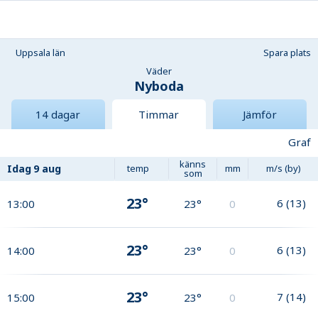
Uppsala län
Spara plats
Väder
Nyboda
14 dagar
Timmar
Jämför
Graf
känns
Idag
9 aug
temp
mm
m/s (by)
som
23°
6
(
13
)
13:00
23°
0
23°
6
(
13
)
14:00
23°
0
23°
7
(
14
)
15:00
23°
0