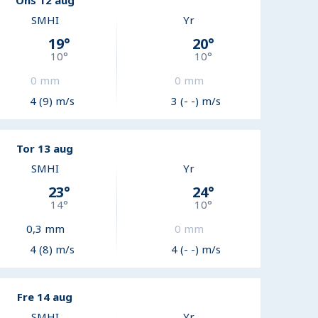
Ons 12 aug
SMHI
Yr
19
°
20
°
10
°
10
°
0
mm
0
mm
4 (9) m/s
3 (- -) m/s
Tor 13 aug
SMHI
Yr
23
°
24
°
14
°
10
°
0,3
mm
0
mm
4 (8) m/s
4 (- -) m/s
Fre 14 aug
SMHI
Yr