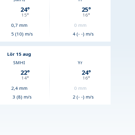
24
°
25
°
15
°
16
°
0,7
mm
0
mm
5 (10) m/s
4 (- -) m/s
Lör 15 aug
SMHI
Yr
22
°
24
°
14
°
16
°
2,4
mm
0
mm
3 (8) m/s
2 (- -) m/s