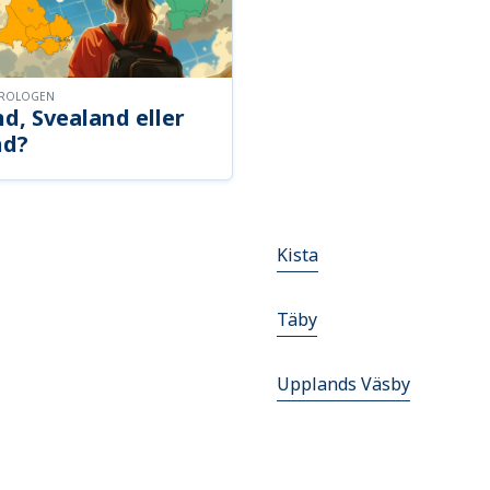
OROLOGEN
d, Svealand eller
nd?
Kista
Täby
Upplands Väsby