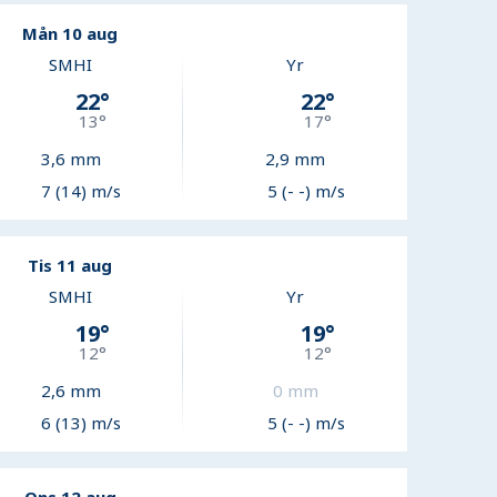
Mån 10 aug
SMHI
Yr
22
°
22
°
13
°
17
°
3,6
mm
2,9
mm
7 (14) m/s
5 (- -) m/s
Tis 11 aug
SMHI
Yr
19
°
19
°
12
°
12
°
2,6
mm
0
mm
6 (13) m/s
5 (- -) m/s