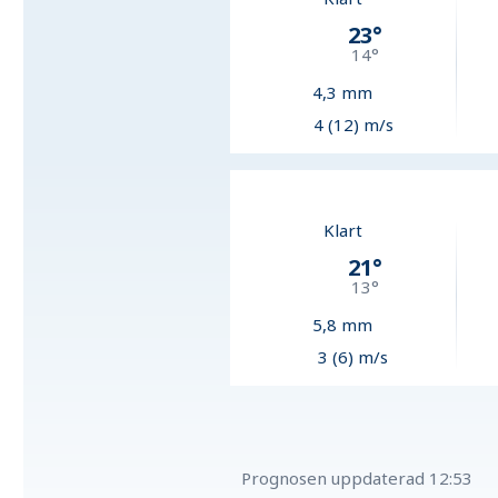
23
°
14
°
4,3
mm
4 (12) m/s
Klart
21
°
13
°
5,8
mm
3 (6) m/s
Prognosen uppdaterad
12:53