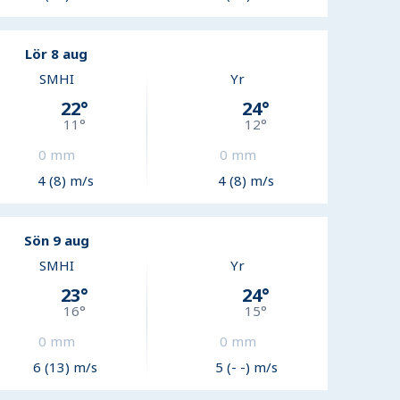
Lör 8 aug
SMHI
Yr
22
°
24
°
11
°
12
°
0
mm
0
mm
4 (8) m/s
4 (8) m/s
Sön 9 aug
SMHI
Yr
23
°
24
°
16
°
15
°
0
mm
0
mm
6 (13) m/s
5 (- -) m/s