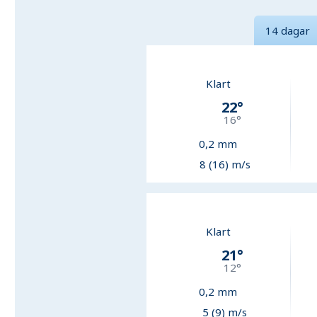
14 dagar
Klart
22
°
16
°
0,2
mm
8 (16) m/s
Klart
21
°
12
°
0,2
mm
5 (9) m/s