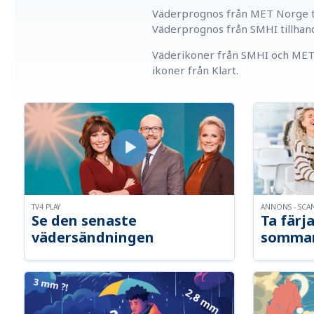
Väderprognos från MET Norge ti
Väderprognos från SMHI tillhan
Väderikoner från SMHI och MET 
ikoner från Klart.
TV4 PLAY
ANNONS - SCA
Se den senaste
Ta färja
vädersändningen
somma