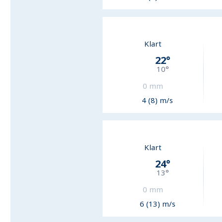
Klart
22
°
10
°
0
mm
4 (8) m/s
Klart
24
°
13
°
0
mm
6 (13) m/s