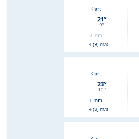
Klart
21
°
9
°
0
mm
4 (9) m/s
Klart
23
°
12
°
1
mm
4 (8) m/s
Klart