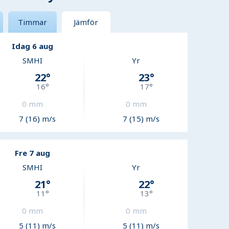
Timmar
Jämför
Idag 6 aug
SMHI
Yr
22
°
23
°
16
°
17
°
0
mm
0
mm
7 (16) m/s
7 (15) m/s
Fre 7 aug
SMHI
Yr
21
°
22
°
11
°
13
°
0
mm
0
mm
5 (11) m/s
5 (11) m/s