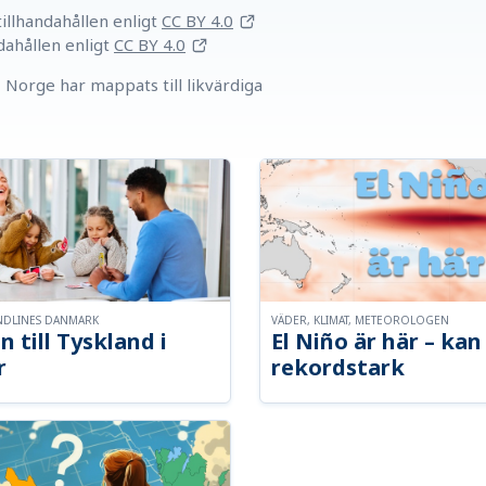
llhandahållen
enligt
CC BY 4.0
dahållen
enligt
CC BY 4.0
Norge har mappats till likvärdiga
NDLINES DANMARK
VÄDER, KLIMAT, METEOROLOGEN
n till Tyskland i
El Niño är här – kan 
r
rekordstark