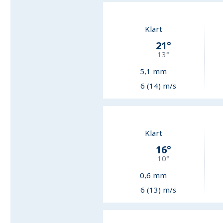
Klart
21
°
13
°
5,1
mm
6 (14) m/s
Klart
16
°
10
°
0,6
mm
6 (13) m/s