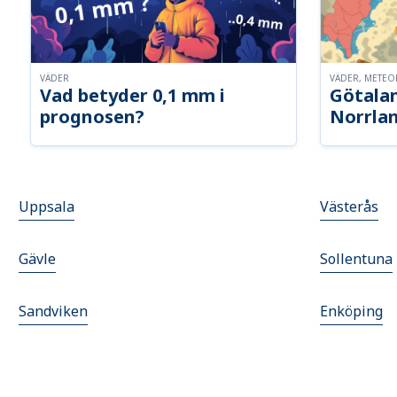
VÄDER
VÄDER, METE
Vad betyder 0,1 mm i
Götalan
prognosen?
Norrla
Uppsala
Västerås
Gävle
Sollentuna
Sandviken
Enköping