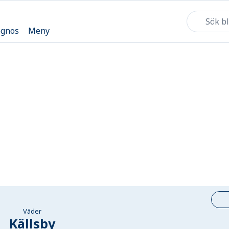
ognos
Meny
Väder
Källsby