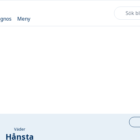
ognos
Meny
Väder
Hånsta