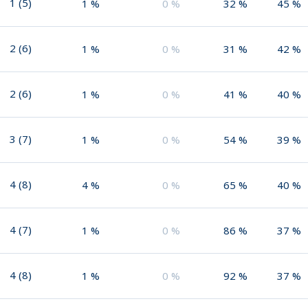
1
(
5
)
1
%
0
%
32
%
45
%
2
(
6
)
1
%
0
%
31
%
42
%
2
(
6
)
1
%
0
%
41
%
40
%
3
(
7
)
1
%
0
%
54
%
39
%
4
(
8
)
4
%
0
%
65
%
40
%
4
(
7
)
1
%
0
%
86
%
37
%
4
(
8
)
1
%
0
%
92
%
37
%