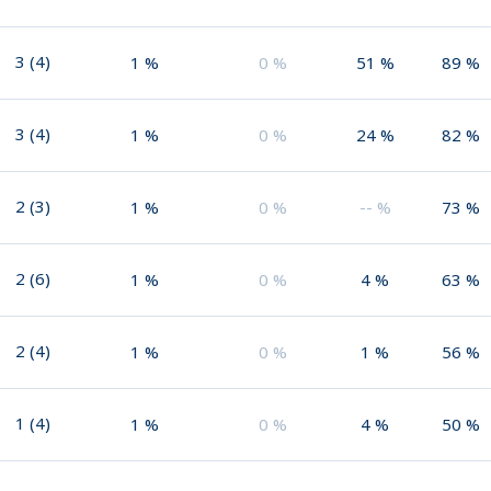
3
(
4
)
1
%
0
%
51
%
89
%
3
(
4
)
1
%
0
%
24
%
82
%
2
(
3
)
1
%
0
%
--
%
73
%
2
(
6
)
1
%
0
%
4
%
63
%
2
(
4
)
1
%
0
%
1
%
56
%
1
(
4
)
1
%
0
%
4
%
50
%