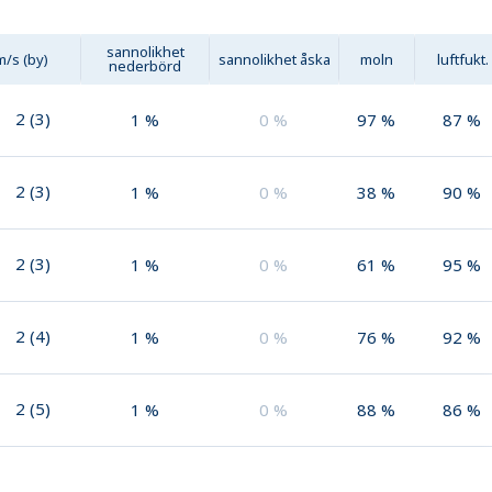
sannolikhet
m/s (by)
sannolikhet åska
moln
luftfukt.
nederbörd
2
(
3
)
1
%
0
%
97
%
87
%
2
(
3
)
1
%
0
%
38
%
90
%
2
(
3
)
1
%
0
%
61
%
95
%
2
(
4
)
1
%
0
%
76
%
92
%
2
(
5
)
1
%
0
%
88
%
86
%