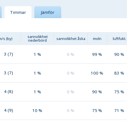
Timmar
Jämför
sannolikhet
m/s (by)
sannolikhet åska
moln
luftfukt.
nederbörd
3
(
7
)
1
%
0
%
99
%
90
%
3
(
7
)
1
%
0
%
100
%
83
%
4
(
8
)
1
%
0
%
90
%
75
%
4
(
9
)
10
%
0
%
75
%
71
%