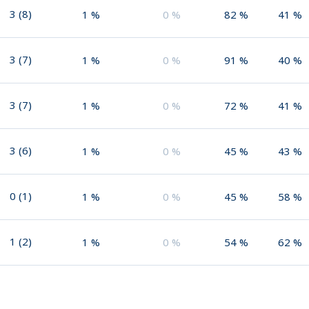
3
(
8
)
1
%
0
%
82
%
41
%
3
(
7
)
1
%
0
%
91
%
40
%
3
(
7
)
1
%
0
%
72
%
41
%
3
(
6
)
1
%
0
%
45
%
43
%
0
(
1
)
1
%
0
%
45
%
58
%
1
(
2
)
1
%
0
%
54
%
62
%