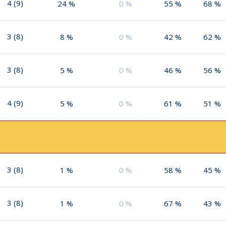
4
(
9
)
24
%
0
%
55
%
68
%
3
(
8
)
8
%
0
%
42
%
62
%
3
(
8
)
5
%
0
%
46
%
56
%
4
(
9
)
5
%
0
%
61
%
51
%
3
(
8
)
1
%
0
%
58
%
45
%
3
(
8
)
1
%
0
%
67
%
43
%