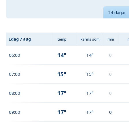
14 dagar
Idag
7 aug
temp
känns som
mm
14°
06:00
14°
0
15°
07:00
15°
0
17°
08:00
17°
0
17°
09:00
17°
0