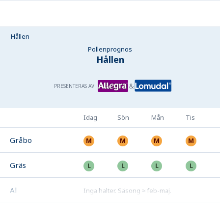
Hållen
Pollenprognos
Hållen
PRESENTERAS AV
Idag
Sön
Mån
Tis
Gråbo
Gräs
Al
Inga halter
.
Säsong ≈ feb-maj
.