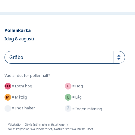
Pollenkarta
Idag 8 augusti
Vad är det för pollenhalt?
=
Extra hög
=
Hög
=
Måttlig
=
Låg
=
Inga halter
=
Ingen mätning
Mätstation: Gävle (närmaste mätstationen)
Källa: Palynologiska laboratoriet, Naturhistoriska Riksmuseet