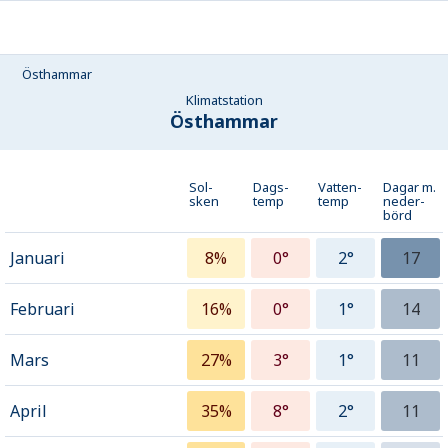
Östhammar
Klimatstation
Östhammar
Sol-
Dags-
Vatten-
Dagar m.
sken
temp
temp
neder­
börd
Januari
8%
0°
2°
17
Februari
16%
0°
1°
14
Mars
27%
3°
1°
11
April
35%
8°
2°
11