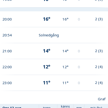
16°
2
(
3
)
20:00
16°
0
20:54
Solnedgång
14°
2
(
3
)
21:00
14°
0
12°
2
(
4
)
22:00
12°
0
11°
2
(
4
)
23:00
11°
0
Graf
känns
Ons
12 aug
temp
mm
m/s (by)