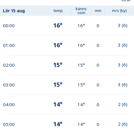
känns
Lör
15 aug
temp
mm
m/s (by)
som
16°
3
(
6
)
00:00
16°
0
16°
3
(
6
)
01:00
16°
0
15°
3
(
6
)
02:00
15°
0
15°
3
(
6
)
03:00
15°
0
14°
2
(
6
)
04:00
14°
0
14°
2
(
6
)
05:00
14°
0