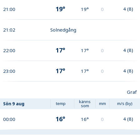
19°
4
(
8
)
21:00
19°
0
21:02
Solnedgång
17°
4
(
8
)
22:00
17°
0
17°
4
(
8
)
23:00
17°
0
Graf
känns
Sön
9 aug
temp
mm
m/s (by)
som
16°
4
(
8
)
00:00
16°
0