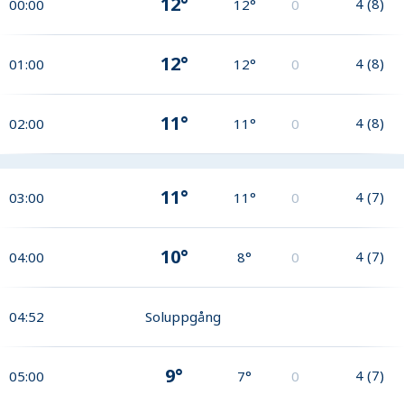
12°
4
(
8
)
00:00
12°
0
12°
4
(
8
)
01:00
12°
0
11°
4
(
8
)
02:00
11°
0
11°
4
(
7
)
03:00
11°
0
10°
4
(
7
)
04:00
8°
0
04:52
Soluppgång
9°
4
(
7
)
05:00
7°
0