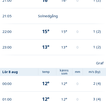
16°
21:00
16°
0
21:05
Solnedgång
15°
1
(
2
)
22:00
15°
0
13°
1
(
2
)
23:00
13°
0
Graf
känns
Lör
8 aug
temp
mm
m/s (by)
som
12°
2
(
4
)
00:00
12°
0
12°
3
(
4
)
01:00
12°
0