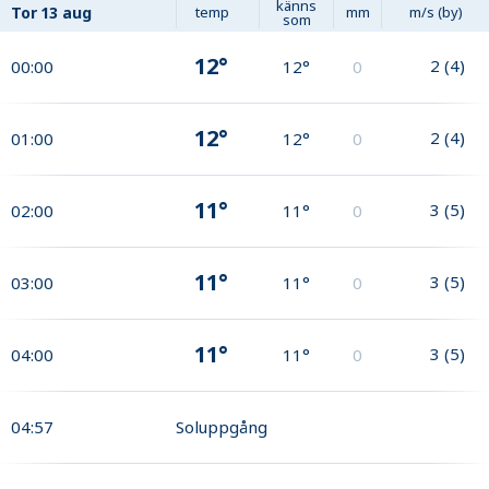
känns
Tor
13 aug
temp
mm
m/s (by)
som
12°
2
(
4
)
00:00
12°
0
12°
2
(
4
)
01:00
12°
0
11°
3
(
5
)
02:00
11°
0
11°
3
(
5
)
03:00
11°
0
11°
3
(
5
)
04:00
11°
0
04:57
Soluppgång