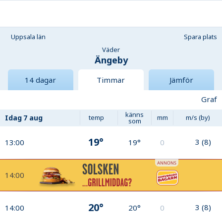
Uppsala län
Spara plats
Väder
Ängeby
14 dagar
Timmar
Jämför
Graf
känns
Idag
7 aug
temp
mm
m/s (by)
som
19°
3
(
8
)
13:00
19°
0
14:00
20°
3
(
8
)
14:00
20°
0