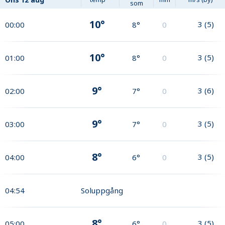
som
10°
3
(
5
)
00:00
8°
0
10°
3
(
5
)
01:00
8°
0
9°
3
(
6
)
02:00
7°
0
9°
3
(
5
)
03:00
7°
0
8°
3
(
5
)
04:00
6°
0
04:54
Soluppgång
8°
3
(
5
)
05:00
6°
0