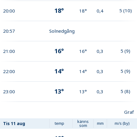
18°
5
(
10
)
20:00
18°
0,4
20:57
Solnedgång
16°
5
(
9
)
21:00
16°
0,3
14°
5
(
9
)
22:00
14°
0,3
13°
5
(
8
)
23:00
13°
0,3
Graf
känns
Tis
11 aug
temp
mm
m/s (by)
som