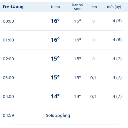
känns
Fre
14 aug
temp
mm
m/s (by)
som
16°
4
(
6
)
00:00
16°
0
16°
4
(
6
)
01:00
16°
0
15°
4
(
7
)
02:00
15°
0
15°
4
(
7
)
03:00
15°
0,1
14°
4
(
7
)
04:00
14°
0,1
04:59
Soluppgång